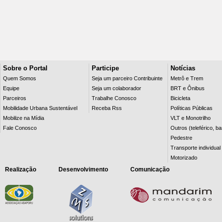
Sobre o Portal
Participe
Notícias
Quem Somos
Seja um parceiro Contribuinte
Metrô e Trem
Equipe
Seja um colaborador
BRT e Ônibus
Parceiros
Trabalhe Conosco
Bicicleta
Mobilidade Urbana Sustentável
Receba Rss
Políticas Públicas
Mobilize na Mídia
VLT e Monotrilho
Fale Conosco
Outros (teleférico, b
Pedestre
Transporte individual
Motorizado
Realização
Desenvolvimento
Comunicação