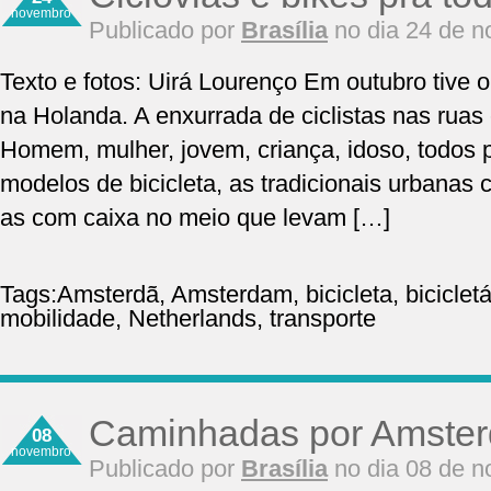
novembro
Publicado por
Brasília
no dia 24 de 
Texto e fotos: Uirá Lourenço Em outubro tive 
na Holanda. A enxurrada de ciclistas nas ruas 
Homem, mulher, jovem, criança, idoso, todos 
modelos de bicicleta, as tradicionais urbanas
as com caixa no meio que levam […]
Tags:
Amsterdã
,
Amsterdam
,
bicicleta
,
bicicletá
mobilidade
,
Netherlands
,
transporte
Caminhadas por Amste
08
novembro
Publicado por
Brasília
no dia 08 de 