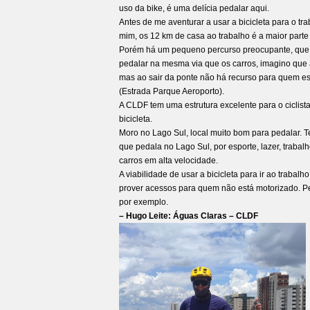
uso da bike, é uma delícia pedalar aqui.
Antes de me aventurar a usar a bicicleta para o tra
mim, os 12 km de casa ao trabalho é a maior parte 
Porém há um pequeno percurso preocupante, que é 
pedalar na mesma via que os carros, imagino que 
mas ao sair da ponte não há recurso para quem es
(Estrada Parque Aeroporto).
A CLDF tem uma estrutura excelente para o ciclist
bicicleta.
Moro no Lago Sul, local muito bom para pedalar. Te
que pedala no Lago Sul, por esporte, lazer, trabalh
carros em alta velocidade.
A viabilidade de usar a bicicleta para ir ao traba
prover acessos para quem não está motorizado. Pe
por exemplo.
– Hugo Leite: Águas Claras – CLDF