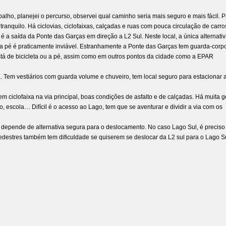
balho, planejei o percurso, observei qual caminho seria mais seguro e mais fácil. 
tranquilo. Há ciclovias, ciclofaixas, calçadas e ruas com pouca circulação de carro
a saída da Ponte das Garças em direção a L2 Sul. Neste local, a única alternativ
a pé é praticamente inviável. Estranhamente a Ponte das Garças tem guarda-corp
tá de bicicleta ou a pé, assim como em outros pontos da cidade como a EPAR
a. Tem vestiários com guarda volume e chuveiro, tem local seguro para estacionar 
m ciclofaixa na via principal, boas condições de asfalto e de calçadas. Há muita 
o, escola… Difícil é o acesso ao Lago, tem que se aventurar e dividir a via com os
lho depende de alternativa segura para o deslocamento. No caso Lago Sul, é preciso
destres também tem dificuldade se quiserem se deslocar da L2 sul para o Lago Su