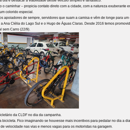
 dia e destacar a viabilidade desse veículo simples e fantástico.
omo o caminhar – propicia contato direto com a cidade, com a natureza exuberante 
um colorido especial.
os apoiadores de sempre, servidores que suam a camisa e vêm de longe para um 
, a Ana Clélia do Lago Sul e o Hugo de Águas Claras. Desde 2016 temos promovid
l sem Carro (22/9).
icletário da CLDF no dia da campanha.
bicicleta. Fico imaginando se houvesse mais incentivos para pedalar no dia a dia
e de velocidade nas vias e menos vagas para os motoristas na garagem.