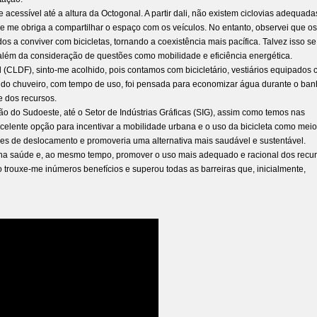
e acessível até a altura da Octogonal. A partir dali, não existem ciclovias adequada
 me obriga a compartilhar o espaço com os veículos. No entanto, observei que os
 a conviver com bicicletas, tornando a coexistência mais pacífica. Talvez isso se
 além da consideração de questões como mobilidade e eficiência energética.
l (CLDF), sinto-me acolhido, pois contamos com bicicletário, vestiários equipados
a do chuveiro, com tempo de uso, foi pensada para economizar água durante o ban
 dos recursos.
ião do Sudoeste, até o Setor de Indústrias Gráficas (SIG), assim como temos nas
celente opção para incentivar a mobilidade urbana e o uso da bicicleta como mei
es de deslocamento e promoveria uma alternativa mais saudável e sustentável.
inha saúde e, ao mesmo tempo, promover o uso mais adequado e racional dos recu
 trouxe-me inúmeros benefícios e superou todas as barreiras que, inicialmente,