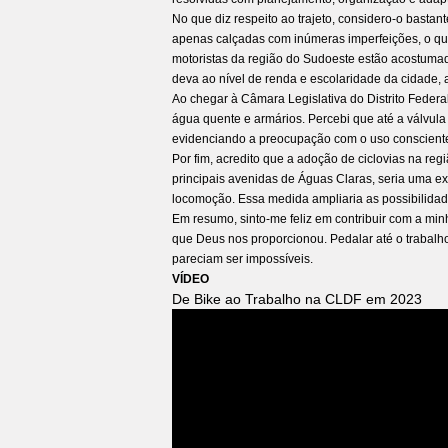
No que diz respeito ao trajeto, considero-o bastant
apenas calçadas com inúmeras imperfeições, o que
motoristas da região do Sudoeste estão acostumados
deva ao nível de renda e escolaridade da cidade,
Ao chegar à Câmara Legislativa do Distrito Federa
água quente e armários. Percebi que até a válvul
evidenciando a preocupação com o uso consciente
Por fim, acredito que a adoção de ciclovias na reg
principais avenidas de Águas Claras, seria uma ex
locomoção. Essa medida ampliaria as possibilidad
Em resumo, sinto-me feliz em contribuir com a m
que Deus nos proporcionou. Pedalar até o trabalho
pareciam ser impossíveis.
VÍDEO
De Bike ao Trabalho na CLDF em 2023