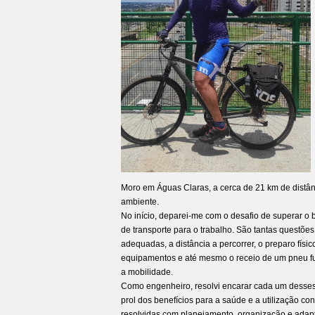
Moro em Águas Claras, a cerca de 21 km de distân
ambiente.
No início, deparei-me com o desafio de superar o b
de transporte para o trabalho. São tantas questões 
adequadas, a distância a percorrer, o preparo fís
equipamentos e até mesmo o receio de um pneu fur
a mobilidade.
Como engenheiro, resolvi encarar cada um desses a
prol dos benefícios para a saúde e a utilização c
resolvidas com planejamento, organização e adap