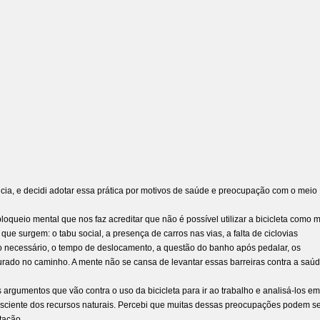
cia, e decidi adotar essa prática por motivos de saúde e preocupação com o meio
loqueio mental que nos faz acreditar que não é possível utilizar a bicicleta como 
que surgem: o tabu social, a presença de carros nas vias, a falta de ciclovias
ico necessário, o tempo de deslocamento, a questão do banho após pedalar, os
ado no caminho. A mente não se cansa de levantar essas barreiras contra a saúd
rgumentos que vão contra o uso da bicicleta para ir ao trabalho e analisá-los em
onsciente dos recursos naturais. Percebi que muitas dessas preocupações podem s
tação.