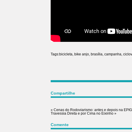
Tags:
bicicleta
,
bike anjo
,
brasília
,
campanha
,
ciclo
Compartilhe
«
Cenas do Rodoviarismo: antes e depois na EPIG
Travessia Direta e por Cima no Eixinho
»
Comente