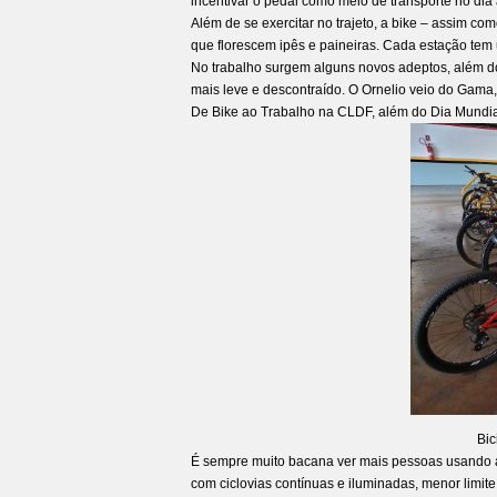
incentivar o pedal como meio de transporte no dia a
Além de se exercitar no trajeto, a bike – assim c
que florescem ipês e paineiras. Cada estação tem 
No trabalho surgem alguns novos adeptos, além d
mais leve e descontraído. O Ornelio veio do Gama
De Bike ao Trabalho na CLDF, além do Dia Mundia
Bic
É sempre muito bacana ver mais pessoas usando a 
com ciclovias contínuas e iluminadas, menor limit