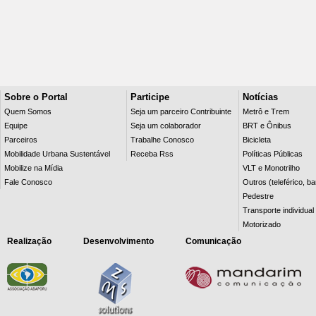
Sobre o Portal
Participe
Notícias
Quem Somos
Seja um parceiro Contribuinte
Metrô e Trem
Equipe
Seja um colaborador
BRT e Ônibus
Parceiros
Trabalhe Conosco
Bicicleta
Mobilidade Urbana Sustentável
Receba Rss
Políticas Públicas
Mobilize na Mídia
VLT e Monotrilho
Fale Conosco
Outros (teleférico, b
Pedestre
Transporte individual
Motorizado
Realização
Desenvolvimento
Comunicação