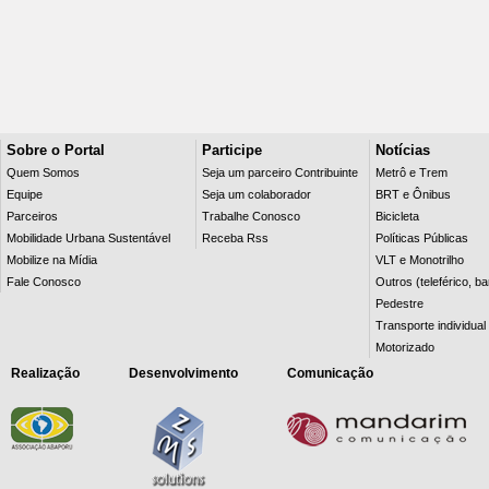
Sobre o Portal
Participe
Notícias
Quem Somos
Seja um parceiro Contribuinte
Metrô e Trem
Equipe
Seja um colaborador
BRT e Ônibus
Parceiros
Trabalhe Conosco
Bicicleta
Mobilidade Urbana Sustentável
Receba Rss
Políticas Públicas
Mobilize na Mídia
VLT e Monotrilho
Fale Conosco
Outros (teleférico, b
Pedestre
Transporte individual
Motorizado
Realização
Desenvolvimento
Comunicação