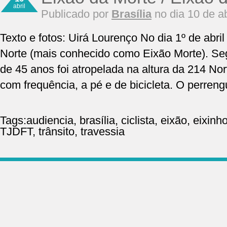
abril
Publicado por
Brasília
no dia 10 de ab
Texto e fotos: Uirá Lourenço No dia 1º de abri
Norte (mais conhecido como Eixão Morte). Se
de 45 anos foi atropelada na altura da 214 Nor
com frequência, a pé e de bicicleta. O perren
Tags:
audiencia
,
brasília
,
ciclista
,
eixão
,
eixinh
TJDFT
,
trânsito
,
travessia