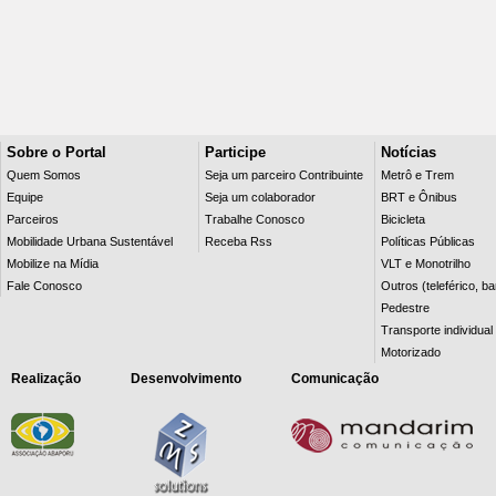
Sobre o Portal
Participe
Notícias
Quem Somos
Seja um parceiro Contribuinte
Metrô e Trem
Equipe
Seja um colaborador
BRT e Ônibus
Parceiros
Trabalhe Conosco
Bicicleta
Mobilidade Urbana Sustentável
Receba Rss
Políticas Públicas
Mobilize na Mídia
VLT e Monotrilho
Fale Conosco
Outros (teleférico, b
Pedestre
Transporte individual
Motorizado
Realização
Desenvolvimento
Comunicação