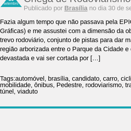
setembro
Publicado por
Brasília
no dia 30 de s
Fazia algum tempo que não passava pela EPIG
Gráficas) e me assustei com a dimensão da o
trevo rodoviário, conjunto de pistas para dar m
região arborizada entre o Parque da Cidade e 
devastada e vai ser cortada por […]
Tags:
automóvel
,
brasília
,
candidato
,
carro
,
cicl
mobilidade
,
ônibus
,
Pedestre
,
rodoviarismo
,
tr
túnel
,
viaduto