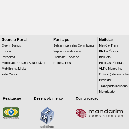
Sobre o Portal
Participe
Notícias
Quem Somos
Seja um parceiro Contribuinte
Metrô e Trem
Equipe
Seja um colaborador
BRT e Ônibus
Parceiros
Trabalhe Conosco
Bicicleta
Mobilidade Urbana Sustentável
Receba Rss
Políticas Públicas
Mobilize na Mídia
VLT e Monotrilho
Fale Conosco
Outros (teleférico, b
Pedestre
Transporte individual
Motorizado
Realização
Desenvolvimento
Comunicação