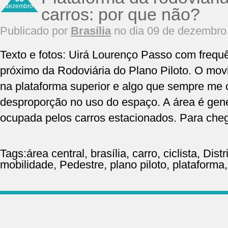
dezembro
carros: por que não?
Publicado por
Brasília
no dia 09 de dezembro
Texto e fotos: Uirá Lourenço Passo com frequê
próximo da Rodoviária do Plano Piloto. O mov
na plataforma superior e algo que sempre me
desproporção no uso do espaço. A área é gene
ocupada pelos carros estacionados. Para cheg
Tags:
área central
,
brasília
,
carro
,
ciclista
,
Distr
mobilidade
,
Pedestre
,
plano piloto
,
plataforma