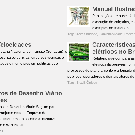
Manual Ilustra
Publicação que busca faci
execução de calçadas, co
exemplos de materiais.
Tags:
Acessibilidade
,
Caminhabilidade
,
Pedest
Velocidades
Característica
elétricos no Br
retaria Nacional de Trânsito (Senatran), o
senta evidências, diretrizes técnicas e
Relatório que compara as
tados e municípios em políticas que
elétricos disponíveis no 
processos de planejamento e a tomada d
públicos, operadores e demais atores do 
Tags:
Brasil
,
Ônibus
ros de Desenho Viário
res
os de Desenho Viário Seguro para
 conjunto entre a Empresa de
internacionais, como a Iniciativa
 o WRI Brasil.
 SP