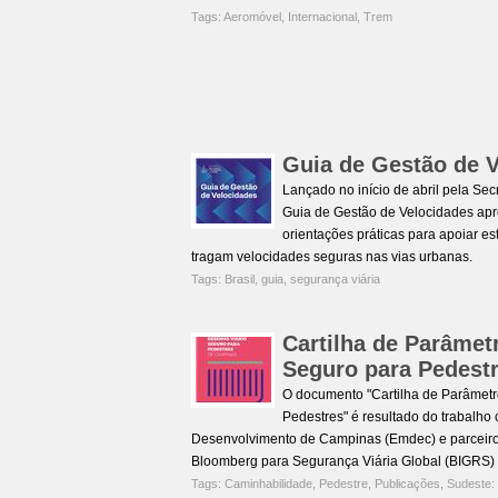
Tags:
Aeromóvel
,
Internacional
,
Trem
Guia de Gestão de 
Lançado no início de abril pela Sec
Guia de Gestão de Velocidades apre
orientações práticas para apoiar es
tragam velocidades seguras nas vias urbanas.
Tags:
Brasil
,
guia
,
segurança viária
Cartilha de Parâmet
Seguro para Pedest
O documento "Cartilha de Parâmetr
Pedestres" é resultado do trabalho
Desenvolvimento de Campinas (Emdec) e parceiros 
Bloomberg para Segurança Viária Global (BIGRS) e
Tags:
Caminhabilidade
,
Pedestre
,
Publicações
,
Sudeste: