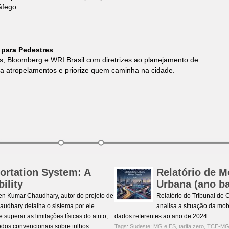
áfego.
 para Pedestres
s, Bloomberg e WRI Brasil com diretrizes ao planejamento de
a atropelamentos e priorize quem caminha na cidade.
ortation System: A
Relatório de 
ility
Urbana (ano b
en Kumar Chaudhary, autor do projeto de
Relatório do Tribunal de
audhary detalha o sistema por ele
analisa a situação da mo
perar as limitações físicas do atrito,
dados referentes ao ano de 2024.
os convencionais sobre trilhos.
Tags:
Sudeste: MG e ES
,
tarifa zero
,
TCE-M