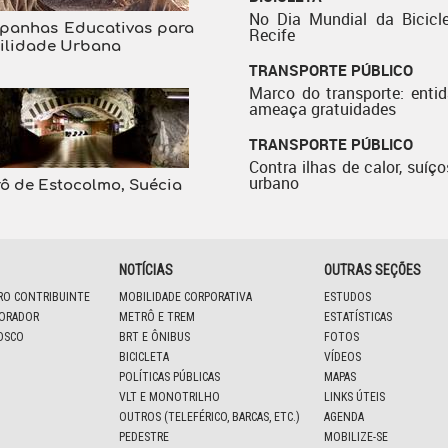
No Dia Mundial da Bicicle
panhas Educativas para
Recife
ilidade Urbana
TRANSPORTE PÚBLICO
Marco do transporte: enti
ameaça gratuidades
TRANSPORTE PÚBLICO
Contra ilhas de calor, suíço
urbano
ô de Estocolmo, Suécia
NOTÍCIAS
OUTRAS SEÇÕES
IRO CONTRIBUINTE
MOBILIDADE CORPORATIVA
ESTUDOS
BORADOR
METRÔ E TREM
ESTATÍSTICAS
OSCO
BRT E ÔNIBUS
FOTOS
BICICLETA
VÍDEOS
POLÍTICAS PÚBLICAS
MAPAS
VLT E MONOTRILHO
LINKS ÚTEIS
OUTROS (TELEFÉRICO, BARCAS, ETC.)
AGENDA
PEDESTRE
MOBILIZE-SE