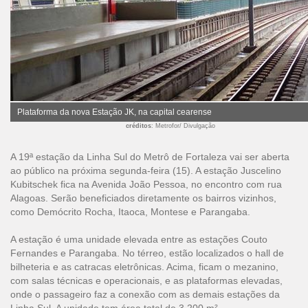
Plataforma da nova Estação JK, na capital cearense
créditos
: Metrofor/ Divulgação
A 19ª estação da Linha Sul do Metrô de Fortaleza vai ser aberta
ao público na próxima segunda-feira (15). A estação Juscelino
Kubitschek fica na Avenida João Pessoa, no encontro com rua
Alagoas. Serão beneficiados diretamente os bairros vizinhos,
como Demócrito Rocha, Itaoca, Montese e Parangaba.
A estação é uma unidade elevada entre as estações Couto
Fernandes e Parangaba. No térreo, estão localizados o hall de
bilheteria e as catracas eletrônicas. Acima, ficam o mezanino,
com salas técnicas e operacionais, e as plataformas elevadas,
onde o passageiro faz a conexão com as demais estações da