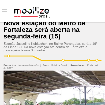
Nova estação do Metrô de
Fortaleza será aberta na
segunda-feira (15)
Estação Juscelino Kubitschek, no Bairro Parangaba, será a 19ª
da Linha Sul. Da nova estação até centro de Fortaleza o
passageiro levará 9 minutos
Fonte
:
Ass. Imprensa Metrofor
|
Autor
:
Mobilize Brasil
|
Postado em
:
12 de maio
de 2017