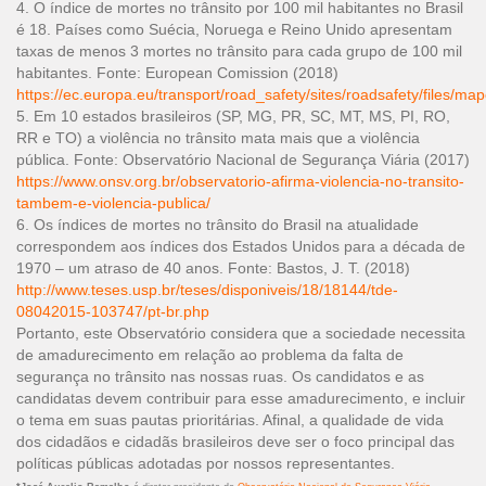
4. O índice de mortes no trânsito por 100 mil habitantes no Brasil
é 18. Países como Suécia, Noruega e Reino Unido apresentam
taxas de menos 3 mortes no trânsito para cada grupo de 100 mil
habitantes. Fonte: European Comission (2018)
https://ec.europa.eu/transport/road_safety/sites/roadsafety/files/m
5. Em 10 estados brasileiros (SP, MG, PR, SC, MT, MS, PI, RO,
RR e TO) a violência no trânsito mata mais que a violência
pública. Fonte: Observatório Nacional de Segurança Viária (2017)
https://www.onsv.org.br/observatorio-afirma-violencia-no-transito-
tambem-e-violencia-publica/
6. Os índices de mortes no trânsito do Brasil na atualidade
correspondem aos índices dos Estados Unidos para a década de
1970 – um atraso de 40 anos. Fonte: Bastos, J. T. (2018)
http://www.teses.usp.br/teses/disponiveis/18/18144/tde-
08042015-103747/pt-br.php
Portanto, este Observatório considera que a sociedade necessita
de amadurecimento em relação ao problema da falta de
segurança no trânsito nas nossas ruas. Os candidatos e as
candidatas devem contribuir para esse amadurecimento, e incluir
o tema em suas pautas prioritárias. Afinal, a qualidade de vida
dos cidadãos e cidadãs brasileiros deve ser o foco principal das
políticas públicas adotadas por nossos representantes.