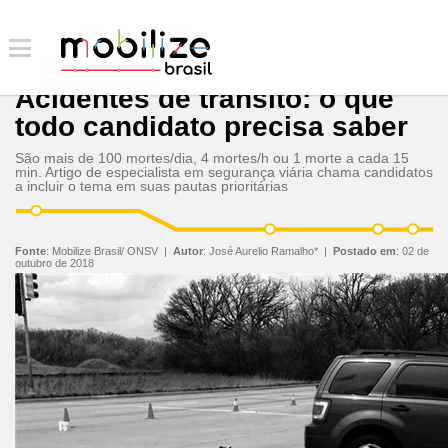
Acidentes de trânsito: o que
todo candidato precisa saber
São mais de 100 mortes/dia, 4 mortes/h ou 1 morte a cada 15
min. Artigo de especialista em segurança viária chama candidatos
a incluir o tema em suas pautas prioritárias
Fonte
:
Mobilize Brasil/ ONSV
|
Autor
:
José Aurelio Ramalho*
|
Postado em
:
02 de
outubro de 2018