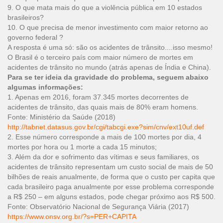
9. O que mata mais do que a violência pública em 10 estados
brasileiros?
10. O que precisa de menor investimento com maior retorno ao
governo federal ?
A resposta é uma só: são os acidentes de trânsito....isso mesmo!
O Brasil é o terceiro país com maior número de mortes em
acidentes de trânsito no mundo (atrás apenas de Índia e China).
Para se ter ideia da gravidade do problema, seguem abaixo
algumas informações:
1. Apenas em 2016, foram 37.345 mortes decorrentes de
acidentes de trânsito, das quais mais de 80% eram homens.
Fonte: Ministério da Saúde (2018)
http://tabnet.datasus.gov.br/cgi/tabcgi.exe?sim/cnv/ext10uf.def
2. Esse número corresponde a mais de 100 mortes por dia, 4
mortes por hora ou 1 morte a cada 15 minutos;
3. Além da dor e sofrimento das vítimas e seus familiares, os
acidentes de trânsito representam um custo social de mais de 50
bilhões de reais anualmente, de forma que o custo per capita que
cada brasileiro paga anualmente por esse problema corresponde
a R$ 250 – em alguns estados, pode chegar próximo aos R$ 500.
Fonte: Observatório Nacional de Segurança Viária (2017)
https://www.onsv.org.br/?s=PER+CAPITA