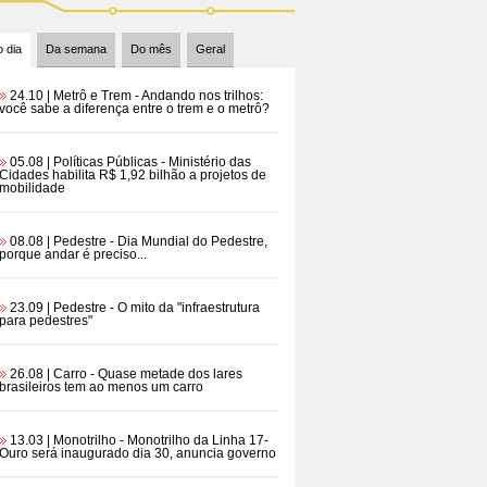
 dia
Da semana
Do mês
Geral
24.10 | Metrô e Trem
- Andando nos trilhos:
você sabe a diferença entre o trem e o metrô?
05.08 | Políticas Públicas
- Ministério das
Cidades habilita R$ 1,92 bilhão a projetos de
mobilidade
08.08 | Pedestre
- Dia Mundial do Pedestre,
porque andar é preciso...
23.09 | Pedestre
- O mito da "infraestrutura
para pedestres"
26.08 | Carro
- Quase metade dos lares
brasileiros tem ao menos um carro
13.03 | Monotrilho
- Monotrilho da Linha 17-
Ouro será inaugurado dia 30, anuncia governo