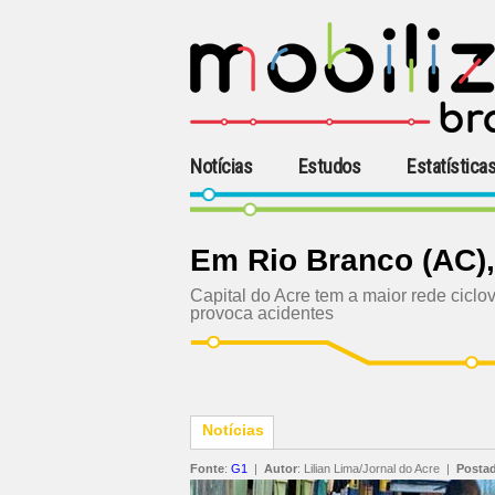
Notícias
Estudos
Estatística
Em Rio Branco (AC),
Capital do Acre tem a maior rede ciclov
provoca acidentes
Notícias
Fonte
:
G1
|
Autor
:
Lilian Lima/Jornal do Acre
|
Posta