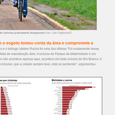
de ciclovias praticamente desapareceu
Foto: Caio Fulgêncio/G1
e o esgoto tomou conta da área e compromete a
es e o biólogo Valden Rocha foi uma das vítimas.“Foi exatamente nesse
a falta de manutenção dele. A ciclovia do Parque da Maternidade é um
sso não acontece apenas aqui, acontece em toda ciclovia de Rio Branco. A
ciclovias, que a cidade sempre teve, está se perdendo”, argumentou.