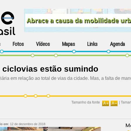
s
Fotos
Vídeos
Mapas
Links
Agenda
 ciclovias estão sumindo
iária em relação ao total de vias da cidade. Mas, a falta de ma
Tamanho da fonte
|
Taman
do em
:
12 de dezembro de 2018
Ma