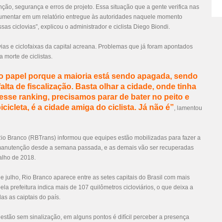
nção, segurança e erros de projeto. Essa situação que a gente verifica nas
cumentar em um relatório entregue às autoridades naquele momento
as ciclovias”, explicou o administrador e ciclista Diego Biondi.
ias e ciclofaixas da capital acreana. Problemas que já foram apontados
 morte de ciclistas.
no papel porque a maioria está sendo apagada, sendo
ta de fiscalização. Basta olhar a cidade, onde tinha
esse ranking, precisamos parar de bater no peito e
cicleta, é a cidade amiga do ciclista. Já não é”
, lamentou
Rio Branco (RBTrans) informou que equipes estão mobilizadas para fazer a
 manutenção desde a semana passada, e as demais vão ser recuperadas
alho de 2018.
e julho, Rio Branco aparece entre as setes capitais do Brasil com mais
ela prefeitura indica mais de 107 quilômetros cicloviários, o que deixa a
as as caiptais do país.
 estão sem sinalização, em alguns pontos é difícil perceber a presença