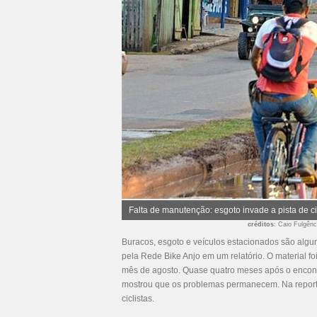
Falta de manutenção: esgoto invade a pista de ci
créditos
: Caio Fulgên
Buracos, esgoto e veículos estacionados são algu
pela Rede Bike Anjo em um relatório. O material fo
mês de agosto. Quase quatro meses após o encont
mostrou que os problemas permanecem. Na reportag
ciclistas.