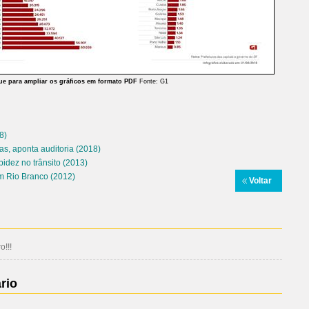
ue para ampliar
os gráficos em formato PDF
Fonte: G1
8)
as, aponta auditoria
(2018)
idez no trânsito
(2013)
em Rio Branco
(2012)
Voltar
!!!
rio