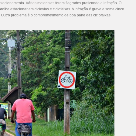
acionamento. Vários motoristas foram flagrados praticando a infração. O
roíbe estacionar em ciclovias e ciclofaixas. A infração é grave e soma cinco
. Outro problema é o comprometimento de boa parte das ciclofaixas.