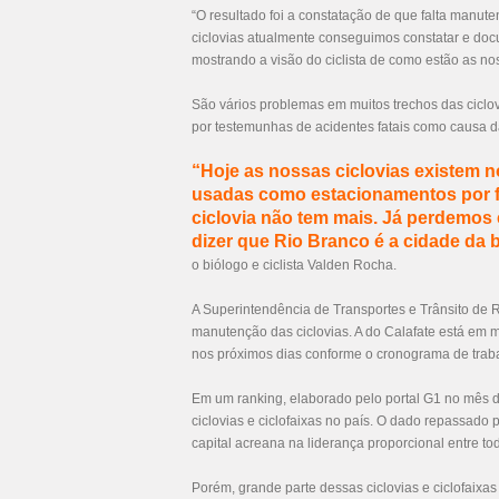
“O resultado foi a constatação de que falta manute
ciclovias atualmente conseguimos constatar e do
mostrando a visão do ciclista de como estão as noss
São vários problemas em muitos trechos das ciclov
por testemunhas de acidentes fatais como causa da
“Hoje as nossas ciclovias existem 
usadas como estacionamentos por fal
ciclovia não tem mais. Já perdemos 
dizer que Rio Branco é a cidade da bi
o biólogo e ciclista Valden Rocha.
A Superintendência de Transportes e Trânsito de 
manutenção das ciclovias. A do Calafate está em
nos próximos dias conforme o cronograma de trab
Em um
ranking
, elaborado pelo portal G1 no mês d
ciclovias e ciclofaixas no país. O dado repassado p
capital acreana na liderança proporcional entre tod
Porém, grande parte dessas ciclovias e ciclofaixas