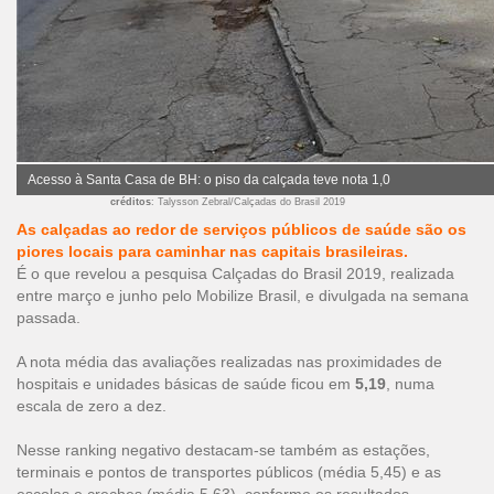
Acesso à Santa Casa de BH: o piso da calçada teve nota 1,0
créditos
: Talysson Zebral/Calçadas do Brasil 2019
As calçadas ao redor de serviços públicos de saúde são os
piores locais para caminhar nas capitais brasileiras.
É o que revelou a pesquisa Calçadas do Brasil 2019, realizada
entre março e junho pelo Mobilize Brasil, e divulgada na semana
passada.
A nota média das avaliações realizadas nas proximidades de
hospitais e unidades básicas de saúde ficou em
5,19
, numa
escala de zero a dez.
Nesse ranking negativo destacam-se também as estações,
terminais e pontos de transportes públicos (média 5,45) e as