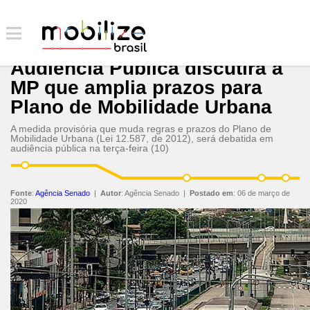
Audiência Pública discutirá a
MP que amplia prazos para
Plano de Mobilidade Urbana
A medida provisória que muda regras e prazos do Plano de
Mobilidade Urbana (Lei 12.587, de 2012), será debatida em
audiência pública na terça-feira (10)
Fonte
:
Agência Senado
|
Autor
:
Agência Senado
|
Postado em
:
06 de março de
2020