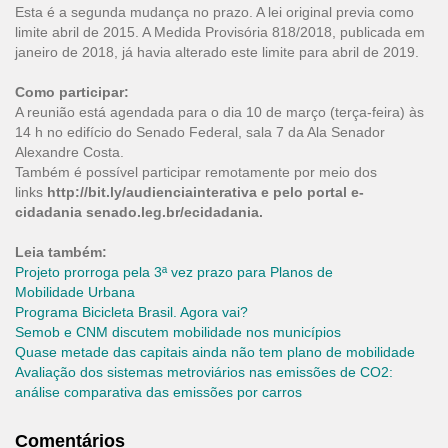
Esta é a segunda mudança no prazo. A lei original previa como
limite abril de 2015. A Medida Provisória 818/2018, publicada em
janeiro de 2018, já havia alterado este limite para abril de 2019.
Como participar:
A reunião está agendada para o dia 10 de março (terça-feira) às
14 h no edifício do Senado Federal, sala 7 da Ala Senador
Alexandre Costa.
Também é possível participar remotamente por meio dos
links
http://bit.ly/audienciainterativa
e pelo portal e-
cidadania
senado.leg.br/ecidadania
.
Leia também:
Projeto prorroga pela 3ª vez prazo para Planos de
Mobilidade Urbana
Programa Bicicleta Brasil. Agora vai?
Semob e CNM discutem mobilidade nos municípios
Quase metade das capitais ainda não tem
plano de mobilidade
Avaliação dos sistemas metroviários nas emissões de CO2:
análise comparativa das emissões por carros
Comentários