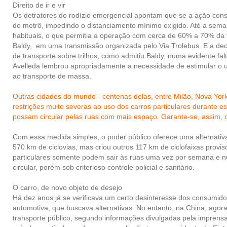
Direito de ir e vir
Os detratores do rodízio emergencial apontam que se a ação conse
do metrô, impedindo o distanciamento mínimo exigido. Até a sema
habituais, o que permitia a operação com cerca de 60% a 70% da f
Baldy, em
uma transmissão organizada pelo Via Trolebus
. E a de
de transporte sobre trilhos, como admitiu Baldy, numa evidente f
Avelleda lembrou apropriadamente a necessidade de estimular o 
ao transporte de massa.
Outras cidades do mundo - centenas delas, entre Milão, Nova York
restrições muito severas ao uso dos carros particulares durante est
possam circular pelas ruas com mais espaço. Garante-se, assim, o 
Com essa medida simples, o poder público oferece uma alternativa 
570 km de ciclovias, mas criou outros 117 km de ciclofaixas prov
particulares somente podem sair às ruas uma vez por semana e nun
circular, porém sob criterioso controle policial e sanitário.
O carro, de novo objeto de desejo
Há dez anos já se verificava um certo desinteresse dos consumid
automotiva, que buscava alternativas. No entanto, na China, ago
transporte público, segundo informações divulgadas pela imprens