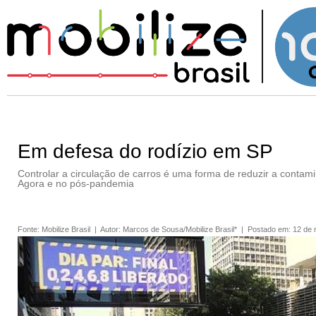
Em defesa do rodízio em SP
Controlar a circulação de carros é uma forma de reduzir a contami
Agora e no pós-pandemia
Fonte
:
Mobilize Brasil
|
Autor
:
Marcos de Sousa/Mobilize Brasil*
|
Postado em
:
12 de 