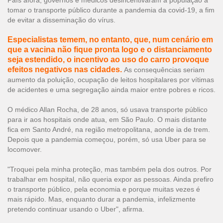
País afora, governos e médicos desincentivaram a população a
tomar o transporte público durante a pandemia da covid-19, a fim
de evitar a disseminação do vírus.
Especialistas temem, no entanto, que, num cenário em
que a vacina não fique pronta logo e o distanciamento
seja estendido, o incentivo ao uso do carro provoque
efeitos negativos nas cidades.
As consequências seriam
aumento da poluição, ocupação de leitos hospitalares por vítimas
de acidentes e uma segregação ainda maior entre pobres e ricos.
O médico Allan Rocha, de 28 anos, só usava transporte público
para ir aos hospitais onde atua, em São Paulo. O mais distante
fica em Santo André, na região metropolitana, aonde ia de trem.
Depois que a pandemia começou, porém, só usa Uber para se
locomover.
"Troquei pela minha proteção, mas também pela dos outros. Por
trabalhar em hospital, não queria expor as pessoas. Ainda prefiro
o transporte público, pela economia e porque muitas vezes é
mais rápido. Mas, enquanto durar a pandemia, infelizmente
pretendo continuar usando o Uber", afirma.