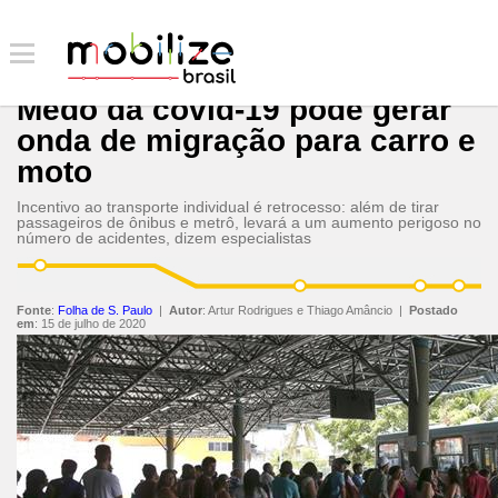
Medo da covid-19 pode gerar
onda de migração para carro e
moto
Incentivo ao transporte individual é retrocesso: além de tirar
passageiros de ônibus e metrô, levará a um aumento perigoso no
número de acidentes, dizem especialistas
Fonte
:
Folha de S. Paulo
|
Autor
:
Artur Rodrigues e Thiago Amâncio
|
Postado
em
:
15 de julho de 2020