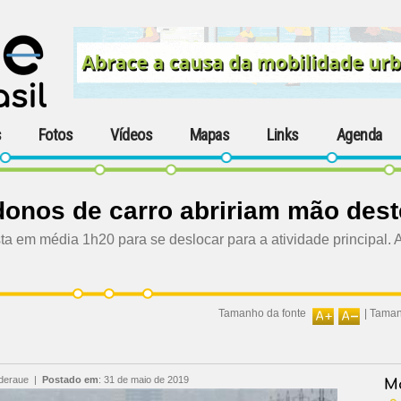
s
Fotos
Vídeos
Mapas
Links
Agenda
onos de carro abririam mão dest
ta em média 1h20 para se deslocar para a atividade principal. 
Tamanho da fonte
|
Taman
deraue
|
Postado em
:
31 de maio de 2019
Ma