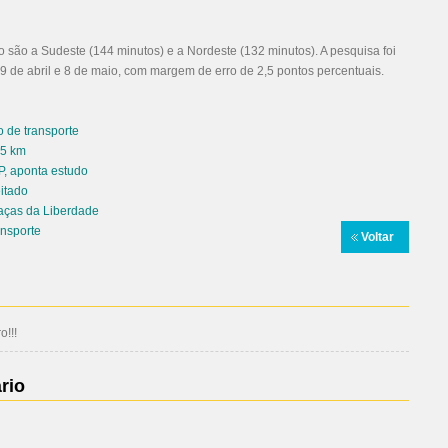
ão a Sudeste (144 minutos) e a Nordeste (132 minutos). A pesquisa foi
9 de abril e 8 de maio, com margem de erro de 2,5 pontos percentuais.
 de transporte
 5 km
P, aponta estudo
itado
aças da Liberdade
ansporte
Voltar
!!!
rio