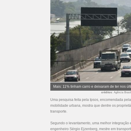
Mais: 11% tinham carro e deixaram de ter nos úl
créditos
: Agência Bras
Uma pesquisa feita pela Ipsos, encomendada pela
mobilidade urbana, mostra que dentre os proprietá
transporte.
Segundo o levantamento, uma melhor integração en
engenheiro Sérgio Ejzenberg, mestre em transporte