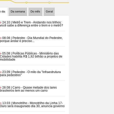
 dia
Da semana
Do mês
Geral
24.10 | Metrô e Trem
- Andando nos trilhos:
você sabe a diferença entre o trem e o metrô?
08.08 | Pedestre
- Dia Mundial do Pedestre,
porque andar é preciso...
05.08 | Políticas Públicas
- Ministério das
Cidades habilita R$ 1,92 bilhão a projetos de
mobilidade
23.09 | Pedestre
- O mito da "infraestrutura
para pedestres"
26.08 | Carro
- Quase metade dos lares
brasileiros tem ao menos um carro
13.03 | Monotrilho
- Monotrilho da Linha 17-
Ouro será inaugurado dia 30, anuncia governo