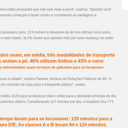
jovens estão pensando que não vale mais a pena", explica. "Quando você
 pessoas começam a fazer contas e consideram as vantagens e
o possuem carro, 11% tinham e deixaram de ter nos últimos cinco anos.
 é o mais citado. Já 5% dizem que abriram mão por uma mudança no estilo
ados usam, em média, três modalidades de transporte
% andam a pé, 46% utilizam ônibus e 43% o carro
s entrevistados usam serviços de aplicativo para se locomover.
sso à cidade", explica Pamela, diretora de Relações Públicas da 99. "A
m conector da casa para o transporte público", avalia.
édia 1h20 para se deslocar (ida e volta) para a atividade principal do dia.
amentos diários. Considerando 127 minutos por dia, o brasileiro fica 773
 tempo levam para se locomover: 129 minutos para a
ses D/E. As classes A e B levam 94 e 124 minutos,