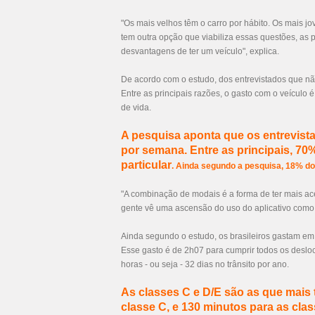
"Os mais velhos têm o carro por hábito. Os mais 
tem outra opção que viabiliza essas questões, as
desvantagens de ter um veículo", explica.
De acordo com o estudo, dos entrevistados que nã
Entre as principais razões, o gasto com o veículo
de vida.
A pesquisa aponta que os entrevist
por semana. Entre as principais, 70
particular
. Ainda segundo a pesquisa, 18% do
"A combinação de modais é a forma de ter mais ace
gente vê uma ascensão do uso do aplicativo como u
Ainda segundo o estudo, os brasileiros gastam em m
Esse gasto é de 2h07 para cumprir todos os desloc
horas - ou seja - 32 dias no trânsito por ano.
As classes C e D/E são as que mais
classe C, e 130 minutos para as clas