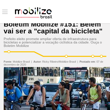
Boletim Mobilize #151: Belém
vai ser a "capital da bicicleta"
Prefeito eleito promete ampliar oferta de infraestrutura para
bicicletas e potencializar a vocação ciclística da cidade. Ouça o
Boletim Mobilize
Fonte
:
Mobilize Brasil
|
Autor
:
Ricky Ribeiro/Mobilize Brasil
|
Postado em
:
07 de
dezembro de 2020