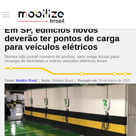
Em SP, edifícios novos
deverão ter pontos de carga
para veículos elétricos
Norma não prevê número de pontos, nem exige locais para
recarga de bicicletas e outros veículos elétricos leves
Fonte
:
Mobilize Brasil
|
Autor
:
Mobilize Brasil
|
Postado em
:
29 de março de 2021