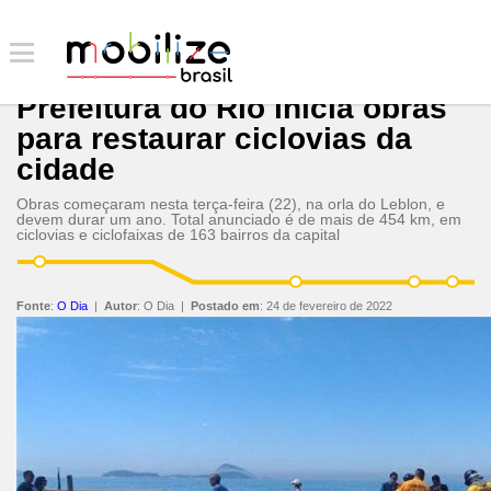
Prefeitura do Rio inicia obras
para restaurar ciclovias da
cidade
Obras começaram nesta terça-feira (22), na orla do Leblon, e
devem durar um ano. Total anunciado é de mais de 454 km, em
ciclovias e ciclofaixas de 163 bairros da capital
Fonte
:
O Dia
|
Autor
:
O Dia
|
Postado em
:
24 de fevereiro de 2022