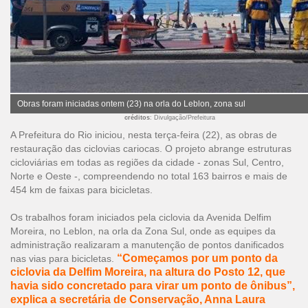
Obras foram iniciadas ontem (23) na orla do Leblon, zona sul
créditos
: Divulgação/Prefeitura
A Prefeitura do Rio iniciou, nesta terça-feira (22), as obras de
restauração das ciclovias cariocas. O projeto abrange estruturas
cicloviárias em todas as regiões da cidade - zonas Sul, Centro,
Norte e Oeste -, compreendendo no total 163 bairros e mais de
454 km de faixas para bicicletas.
Os trabalhos foram iniciados pela ciclovia da Avenida Delfim
Moreira, no Leblon, na orla da Zona Sul, onde as equipes da
administração realizaram a manutenção de pontos danificados
“Começamos por um ponto da
nas vias para bicicletas.
ciclovia da Delfim Moreira, na altura do Posto 12, que
havia sido concretado para virar um ponto de ônibus”,
explica a secretária de Conservação, Anna Laura