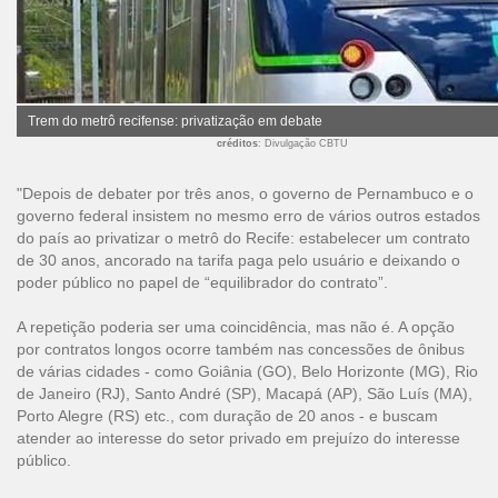
Trem do metrô recifense: privatização em debate
créditos
: Divulgação CBTU
"Depois de debater por três anos, o governo de Pernambuco e o
governo federal insistem no mesmo erro de vários outros estados
do país ao privatizar o metrô do Recife: estabelecer um contrato
de 30 anos, ancorado na tarifa paga pelo usuário e deixando o
poder público no papel de “equilibrador do contrato”.
A repetição poderia ser uma coincidência, mas não é. A opção
por contratos longos ocorre também nas concessões de ônibus
de várias cidades - como Goiânia (GO), Belo Horizonte (MG), Rio
de Janeiro (RJ), Santo André (SP), Macapá (AP), São Luís (MA),
Porto Alegre (RS) etc., com duração de 20 anos - e buscam
atender ao interesse do setor privado em prejuízo do interesse
público.