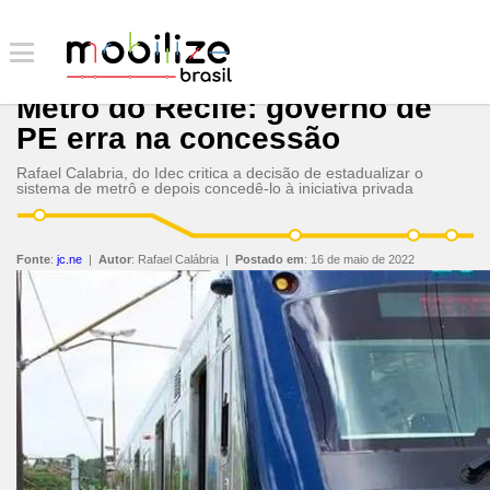
Metrô do Recife: governo de
PE erra na concessão
Rafael Calabria, do Idec critica a decisão de estadualizar o
sistema de metrô e depois concedê-lo à iniciativa privada
Fonte
:
jc.ne
|
Autor
:
Rafael Calábria
|
Postado em
:
16 de maio de 2022