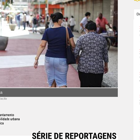
Do
ma
Recife