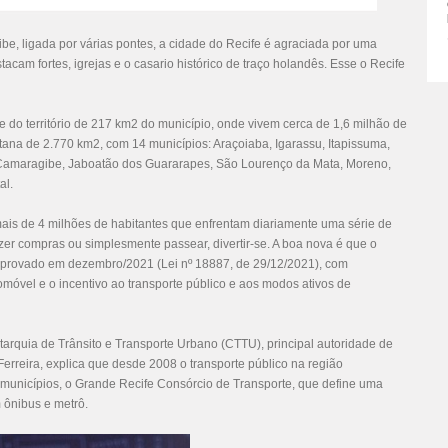
e, ligada por várias pontes, a cidade do Recife é agraciada por uma
am fortes, igrejas e o casario histórico de traço holandês. Esse o Recife
e do território de 217 km2 do município, onde vivem cerca de 1,6 milhão de
itana de 2.770 km2, com 14 municípios: Araçoiaba, Igarassu, Itapissuma,
a, Camaragibe, Jaboatão dos Guararapes, São Lourenço da Mata, Moreno,
al.
ais de 4 milhões de habitantes que enfrentam diariamente uma série de
 fazer compras ou simplesmente passear, divertir-se. A boa nova é que o
aprovado em dezembro/2021 (Lei nº 18887, de 29/12/2021), com
óvel e o incentivo ao transporte público e aos modos ativos de
arquia de Trânsito e Transporte Urbano (CTTU), principal autoridade de
Ferreira, explica que desde 2008 o transporte público na região
 municípios, o Grande Recife Consórcio de Transporte, que define uma
m ônibus e metrô.