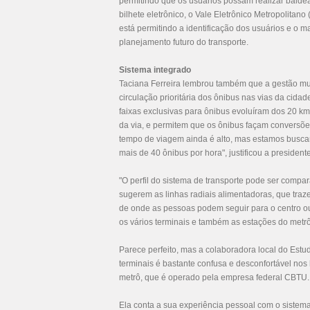
permitindo que os usuários possam realizar balde
bilhete eletrônico, o Vale Eletrônico Metropolita
está permitindo a identificação dos usuários e o
planejamento futuro do transporte.
Sistema integrado
Taciana Ferreira lembrou também que a gestão mun
circulação prioritária dos ônibus nas vias da cid
faixas exclusivas para ônibus evoluíram dos 20 km 
da via, e permitem que os ônibus façam conversõe
tempo de viagem ainda é alto, mas estamos busca
mais de 40 ônibus por hora", justificou a presiden
"O perfil do sistema de transporte pode ser comp
sugerem as linhas radiais alimentadoras, que traz
de onde as pessoas podem seguir para o centro ou 
os vários terminais e também as estações do metrô
Parece perfeito, mas a colaboradora local do Estud
terminais é bastante confusa e desconfortável nos 
metrô, que é operado pela empresa federal CBTU
Ela conta a sua experiência pessoal com o sistem