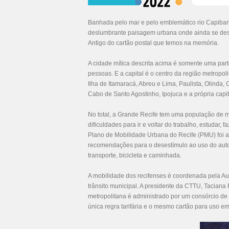
Banhada pelo mar e pelo emblemático rio Capibarib
deslumbrante paisagem urbana onde ainda se destac
Antigo do cartão postal que temos na memória.
A cidade mítica descrita acima é somente uma part
pessoas. E a capital é o centro da região metropol
Ilha de Itamaracá, Abreu e Lima, Paulista, Olind
Cabo de Santo Agostinho, Ipojuca e a própria capit
No total, a Grande Recife tem uma população de m
dificuldades para ir e voltar do trabalho, estudar,
Plano de Mobilidade Urbana do Recife (PMU) foi 
recomendações para o desestímulo ao uso do autom
transporte, bicicleta e caminhada.
A mobilidade dos recifenses é coordenada pela Aut
trânsito municipal. A presidente da CTTU, Taciana 
metropolitana é administrado por um consórcio de
única regra tarifária e o mesmo cartão para uso e