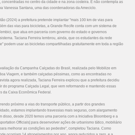
, concentradas no centro da cidade e na zona costeira. E não contempla as
firma Vanessa Santana, uma das coordenadoras da Ameciclo.
tão (2024) a prefeitura pretende implantar "mais 100 km de vias para
 Além das vias para bicicletas, a Grande Recife conta com um sistema de
Tembici, que atua em parceria com governo do estado e governos
sistema. Taciana Ferreira lembrou, ainda, que os estudantes da rede
e" podem usar as bicicletas compartilhadas gratuitamente em toda a região
 avaliação da Campanha Calçadas do Brasil, realizada pelo Mobilize em
e Boa Viagem, e também calçadas péssimas, como as encontradas no
vista agora realizada, Taciana Ferreira explicou que a prefeitura decidiu
rtir do programa Calçada Legal, que vem reformando e mantendo essas
sos da Caixa Econômica Federal.
rendo próximo a vias do transporte público, a partir dos grandes
lidado, estamos implantando travessias mais seguras, com alargamento
lém disso, desde 2020 temos uma parceria com a Iniciativa Bloomberg e a
sportation Officials] para desenvolver ações de urbanismo tático, mobiliário
, para melhorar as condições ao pedestre", completou Taciana. Como
onde ocorriam 14 atropelamentos por ano, agora reduzidos a zero, e a