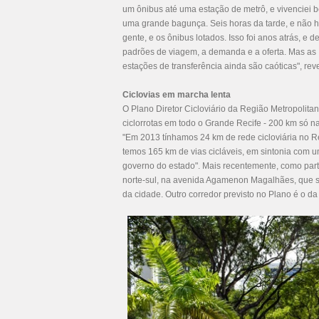
um ônibus até uma estação de metrô, e vivenciei b
uma grande bagunça. Seis horas da tarde, e não h
gente, e os ônibus lotados. Isso foi anos atrás, e
padrões de viagem, a demanda e a oferta. Mas a
estações de transferência ainda são caóticas", rev
Ciclovias em marcha lenta
O Plano Diretor Cicloviário da Região Metropolitan
ciclorrotas em todo o Grande Recife - 200 km só na 
"Em 2013 tínhamos 24 km de rede cicloviária no Rec
temos 165 km de vias cicláveis, em sintonia com u
governo do estado". Mais recentemente, como parte
norte-sul, na avenida Agamenon Magalhães, que se
da cidade. Outro corredor previsto no Plano é o d