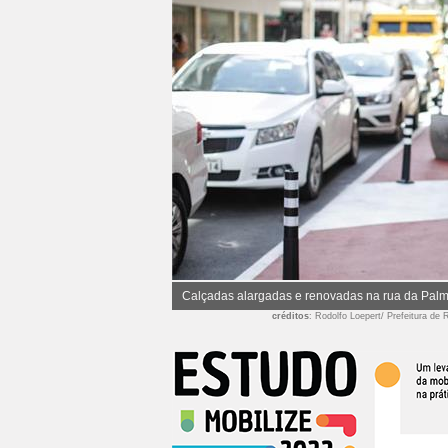
Calçadas alargadas e renovadas na rua da Pal
créditos
: Rodolfo Loepert/ Prefeitura de 