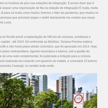
em os horários de pico nas estações de integração. E posso dizer que é
á sequer uma organização de fila na estação de integração! É muita, muita
 de lá para cá muita coisa mudou; tivemos o fator da pandemia, que mudou os
s pessoas que precisam pegar o metrô diariamente me contam que essas
ela Luiza.
a do Recife prevê a implantação de 590 km de ciclovias, ciclofaixas e
capital - até 2024. Em entrevista ao Mobilize, Taciana Ferreira explica:
ife e não havia plano diretor cicloviário, que foi aprovado em 2014. Hoje,
m plano metropolitano, ligando municípios e bairros, sob a gestão do
 de uma rede complementar, foi publicada a licitação para a ciclovia
rá realizada em conjunto com governo do estado, e conectará 15 bairros
a avenida Caxangá, no sentido leste-oeste.