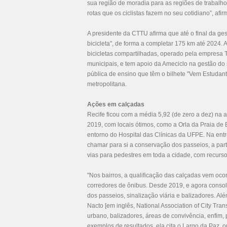
sua região de moradia para as regiões de trabalho
rotas que os ciclistas fazem no seu cotidiano”, a
A presidente da CTTU afirma que até o final da ges
bicicleta", de forma a completar 175 km até 2024.
bicicletas compartilhadas, operado pela empresa 
municipais, e tem apoio da Ameciclo na gestão do 
pública de ensino que têm o bilhete "Vem Estudant
metropolitana.
Ações em calçadas
Recife ficou com a média 5,92 (de zero a dez) na
2019, com locais ótimos, como a Orla da Praia d
entorno do Hospital das Clínicas da UFPE. Na entre
chamar para si a conservação dos passeios, a pa
vias para pedestres em toda a cidade, com recur
"Nos bairros, a qualificação das calçadas vem ocor
corredores de ônibus. Desde 2019, e agora conso
dos passeios, sinalização viária e balizadores. A
Nacto [em inglês, National Association of City Tran
urbano, balizadores, áreas de convivência, enfim
exemplos de resultados, ela cita o Largo da Paz, 