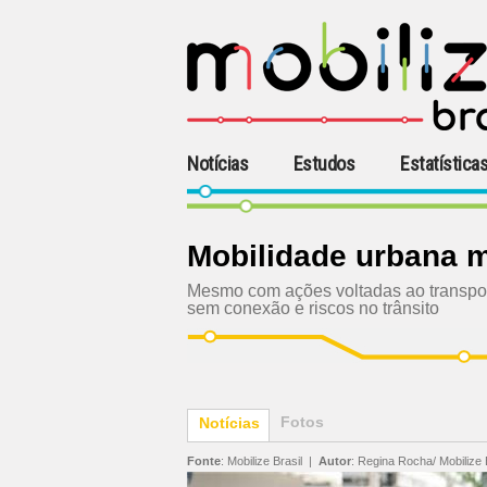
Notícias
Estudos
Estatística
Mobilidade urbana me
Mesmo com ações voltadas ao transport
sem conexão e riscos no trânsito
Fotos
Notícias
Fonte
:
Mobilize Brasil
|
Autor
:
Regina Rocha/ Mobilize 