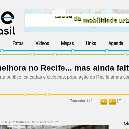
s
Fotos
Vídeos
Mapas
Links
Agenda
lhora no Recife... mas ainda fal
e público, calçadas e ciclovias, população do Recife ainda con
Tamanho da fonte
|
Taman
Brasil
|
Postado em
:
15 de abril de 2022
Ma