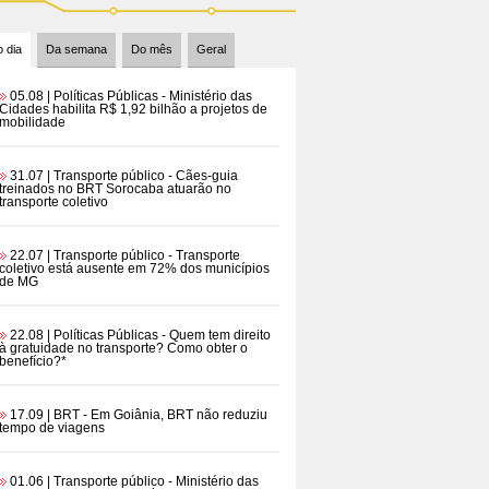
 dia
Da semana
Do mês
Geral
05.08 | Políticas Públicas
- Ministério das
Cidades habilita R$ 1,92 bilhão a projetos de
mobilidade
31.07 | Transporte público
- Cães-guia
treinados no BRT Sorocaba atuarão no
transporte coletivo
22.07 | Transporte público
- Transporte
coletivo está ausente em 72% dos municípios
de MG
22.08 | Políticas Públicas
- Quem tem direito
à gratuidade no transporte? Como obter o
benefício?*
17.09 | BRT
- Em Goiânia, BRT não reduziu
tempo de viagens
01.06 | Transporte público
- Ministério das