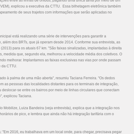
ações entre as linhas de ônibus, pagando uma única tarifa por meio de um
no (VEM), explicou a executiva da CTTU. Essa bilhetagem eletrônica também
 mapeamento de seus trajetos com informações que serão aplicadas no
icipal está realizando uma série de intervenções para garantir a
ade, além dos BRTs, que já operam desde 2014. Conforme sua entrevista, as
(2013) para os atuais 67 km. "São faixas sinalizadas, implantadas à direita
s, medida que, segundo ela, melhorou a velocidade média dos coletivos. O
ndo melhorar. Implantamos as faixas exclusivas nas vias por onde passam
te da CTTU.
arado à palma de uma mão aberta", resumiu Taciana Ferreira. "Os dedos
em as pessoas das localidades distantes para os terminais de integração,
deslocar-se entre os bairros por meio de linhas circulares que conectam
", explicou Taciana.
o Mobilize, Luiza Bandeira (veja entrevista), explica que a integração nos
horários de pico, e lembra que ainda não há integração tarifária com o
.
a: "Em 2016, eu trabalhava em um local onde, para chegar, precisava pegar