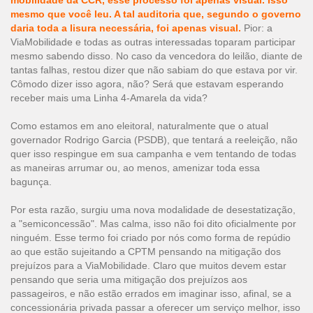
mobilidade da CCR, esse processo foi apenas visual. Isso
mesmo que você leu. A tal auditoria que, segundo o governo
daria toda a lisura necessária, foi apenas visual.
Pior: a
ViaMobilidade e todas as outras interessadas toparam participar
mesmo sabendo disso. No caso da vencedora do leilão, diante de
tantas falhas, restou dizer que não sabiam do que estava por vir.
Cômodo dizer isso agora, não? Será que estavam esperando
receber mais uma Linha 4-Amarela da vida?
Como estamos em ano eleitoral, naturalmente que o atual
governador Rodrigo Garcia (PSDB), que tentará a reeleição, não
quer isso respingue em sua campanha e vem tentando de todas
as maneiras arrumar ou, ao menos, amenizar toda essa
bagunça.
Por esta razão, surgiu uma nova modalidade de desestatização,
a "semiconcessão". Mas calma, isso não foi dito oficialmente por
ninguém. Esse termo foi criado por nós como forma de repúdio
ao que estão sujeitando a CPTM pensando na mitigação dos
prejuízos para a ViaMobilidade. Claro que muitos devem estar
pensando que seria uma mitigação dos prejuízos aos
passageiros, e não estão errados em imaginar isso, afinal, se a
concessionária privada passar a oferecer um serviço melhor, isso