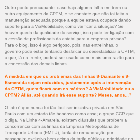
Outro ponto preocupante: caso haja alguma falha em trem ou
outro equipamento da CPTM, e se constate que não foi feita a
manutenção adequada porque a equipe estava ocupada dando
suporte para a ViaMobilidade, como vai ficar a situação? Se
houver queda da qualidade do serviço, isso pode ter ligação com
a cessão de profissionais da estatal para a empresa privada?
Para o blog, isso é algo perigoso, pois, nas entrelinhas, o
governo pode estar tentando desfalcar ou desestabilizar a CPTM,
o que, lá na frente, poderá ser usado como mais uma razão para
a concessão das demais linhas.
À medida em que os problemas das linhas 8-Diamante e 9-
Esmeralda sejam reduzidos, justamente após a intervenção
da CPTM, quem ficará com os méritos? A ViaMobilidade ou a
CPTM? Aliás, até quando irá esse suporte? Meses, anos...?
O fato é que nunca foi tão fácil ser iniciativa privada em São
Paulo com um estado tão bondoso como esse; o grupo CCR que
o diga. Na Linha 4-Amarela, existem cláusulas que proíbem a
concorrência com as linhas da Empresa Metropolitana de
Transporte Urbano (EMTU), tarifa de remuneração por
passageiro exclusivo bem acima da tarifa pública e prioridade no