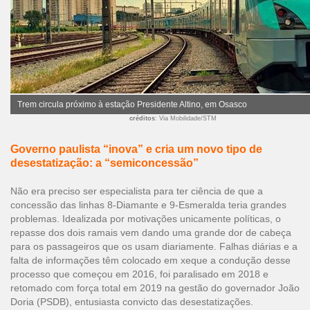
Trem circula próximo à estação Presidente Altino, em Osasco
créditos
: Via Mobilidade/STM
Governo paulista “inova” e cria um novo tipo de
desestatização: a “semiconcessão”
Não era preciso ser especialista para ter ciência de que a
concessão das linhas 8-Diamante e 9-Esmeralda teria grandes
problemas. Idealizada por motivações unicamente políticas, o
repasse dos dois ramais vem dando uma grande dor de cabeça
para os passageiros que os usam diariamente.
Falhas diárias e a
falta de informações
têm colocado em xeque a condução desse
processo que começou em 2016, foi paralisado em 2018 e
retomado com força total em 2019 na gestão do governador João
Doria (PSDB), entusiasta convicto das desestatizações.