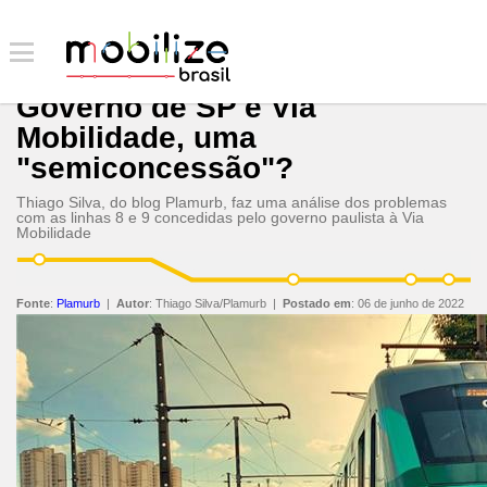
Governo de SP e Via
Mobilidade, uma
"semiconcessão"?
Thiago Silva, do blog Plamurb, faz uma análise dos problemas
com as linhas 8 e 9 concedidas pelo governo paulista à Via
Mobilidade
Fonte
:
Plamurb
|
Autor
:
Thiago Silva/Plamurb
|
Postado em
:
06 de junho de 2022