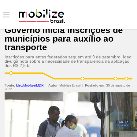
Governo inicia inscrições de
municípios para auxílio ao
transporte
Inscrições para entes federados seguem até 9 de setembro. Idec
divulga nota sobre a necessidade de transparência na aplicação
dos R$ 2,5 bi
Fonte
:
Idec/Mobilize/MDR
|
Autor
:
Mobilize Brasil
|
Postado em
:
30 de agosto de
2022