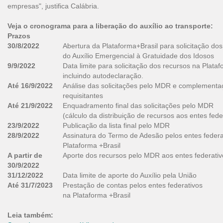
empresas", justifica Calábria.
Veja o cronograma para a liberação do auxílio ao transporte:
Prazos
30/8/2022
Abertura da Plataforma+Brasil para solicitação do
do Auxílio Emergencial à Gratuidade dos Idosos
9/9/2022
Data limite para solicitação dos recursos na Plataf
incluindo autodeclaração.
Até 16/9/2022
Análise das solicitações pelo MDR e complementa
requisitantes
Até 21/9/2022
Enquadramento final das solicitações pelo MDR
(cálculo da distribuição de recursos aos entes fede
23/9/2022
Publicação da lista final pelo MDR
28/9/2022
Assinatura do Termo de Adesão pelos entes federa
Plataforma +Brasil
A partir
de
Aporte dos recursos pelo MDR aos entes federativ
30/9/2022
31/12/2022
Data limite de aporte do Auxílio pela União
Até 31/7/2023
Prestação de contas pelos entes federativos
na Plataforma +Brasil
Leia também: