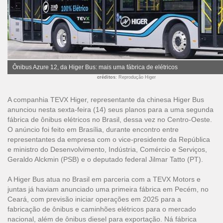
Ônibus Azure 12, da Higer Bus: mais uma fábrica de elétricos
créditos
: Reprodução Higer
A companhia TEVX Higer, representante da chinesa Higer Bus
anunciou nesta sexta-feira (14) seus planos para a uma segunda
fábrica de ônibus elétricos no Brasil, dessa vez no Centro-Oeste.
O anúncio foi feito em Brasília, durante encontro entre
representantes da empresa com o vice-presidente da República
e ministro do Desenvolvimento, Indústria, Comércio e Serviços,
Geraldo Alckmin (PSB) e o deputado federal Jilmar Tatto (PT).
A Higer Bus atua no Brasil em parceria com a TEVX Motors e
juntas já haviam anunciado uma primeira fábrica em Pecém, no
Ceará, com previsão iniciar operações em 2025 para a
fabricação de ônibus e caminhões elétricos para o mercado
nacional, além de ônibus diesel para exportação. Ná fábrica