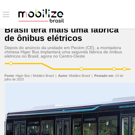
Brasil terá mais uma fábrica
de ônibus elétricos
Depois do anúncio da unidade em Pecém (CE), a montadora
chinesa Higer Bus implantará uma segunda fábrica de ônibus
elétricos no Brasil, agora no Centro-Oeste
Fonte
:
Higer Bus / Mobilize Brasil
|
Autor
:
Mobilize Brasil
|
Postado em
:
14 de
julho de 2023