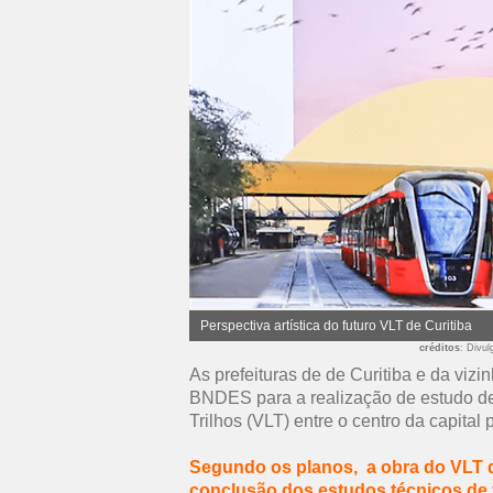
Perspectiva artística do futuro VLT de Curitiba
créditos
: Divu
As prefeituras de de Curitiba e da viz
BNDES para a realização de estudo de
Trilhos (VLT) entre o centro da capita
Segundo os planos, a obra do VLT d
conclusão dos estudos técnicos de v