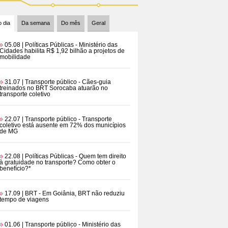
 dia
Da semana
Do mês
Geral
05.08 | Políticas Públicas
- Ministério das
Cidades habilita R$ 1,92 bilhão a projetos de
mobilidade
31.07 | Transporte público
- Cães-guia
treinados no BRT Sorocaba atuarão no
transporte coletivo
22.07 | Transporte público
- Transporte
coletivo está ausente em 72% dos municípios
de MG
22.08 | Políticas Públicas
- Quem tem direito
à gratuidade no transporte? Como obter o
benefício?*
17.09 | BRT
- Em Goiânia, BRT não reduziu
tempo de viagens
01.06 | Transporte público
- Ministério das