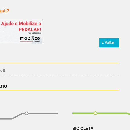
asil?
Voltar
!!!
rio
BICICLETA