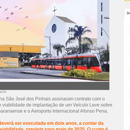
Do
lgação
inha São José dos Pinhais assinaram contrato com o
 viabilidade de implantação de um Veículo Leve sobre
l paranaense e o Aeroporto Internacional Afonso Pena.
everá ser executada em dois anos, a contar da
iabilidade, prevista para maio de 2025. O custo é