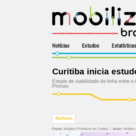
Notícias
Estudos
Estatística
Curitiba inicia est
Estudo de viabilidade da linha entre o
Pinhais
Notícias
Fonte
:
Mobilize/ Prefeitura de Curitiba
|
Autor
:
Mobilize