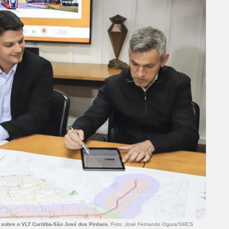
sobre o VLT Curitiba-São José dos Pinhais.
Foto: José Fernando Ogura/SMCS