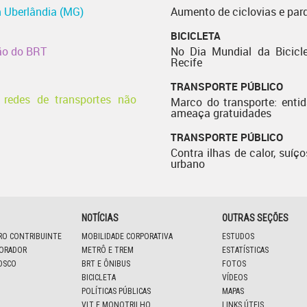
 Uberlândia (MG)
Aumento de ciclovias e par
BICICLETA
ção do BRT
No Dia Mundial da Bicicle
Recife
TRANSPORTE PÚBLICO
a redes de transportes não
Marco do transporte: enti
ameaça gratuidades
TRANSPORTE PÚBLICO
Contra ilhas de calor, suíço
urbano
NOTÍCIAS
OUTRAS SEÇÕES
IRO CONTRIBUINTE
MOBILIDADE CORPORATIVA
ESTUDOS
BORADOR
METRÔ E TREM
ESTATÍSTICAS
OSCO
BRT E ÔNIBUS
FOTOS
BICICLETA
VÍDEOS
POLÍTICAS PÚBLICAS
MAPAS
VLT E MONOTRILHO
LINKS ÚTEIS