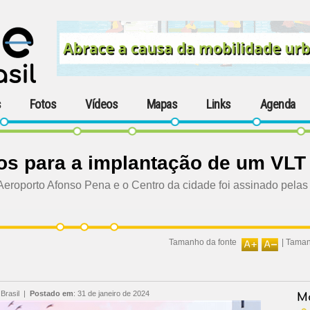
s
Fotos
Vídeos
Mapas
Links
Agenda
udos para a implantação de um VLT
 Aeroporto Afonso Pena e o Centro da cidade foi assinado pelas 
Tamanho da fonte
|
Taman
 Brasil
|
Postado em
:
31 de janeiro de 2024
Ma