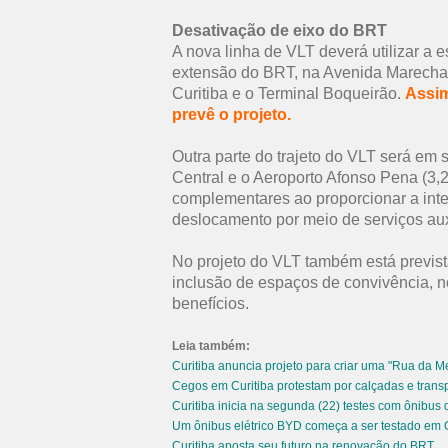
Desativação de eixo do BRT
A nova linha de VLT deverá utilizar a 
extensão do BRT, na Avenida Marechal
Curitiba e o Terminal Boqueirão.
Assim
prevê o projeto.
Outra parte do trajeto do VLT será em 
Central e o Aeroporto Afonso Pena (3,2
complementares ao proporcionar a int
deslocamento por meio de serviços aux
No projeto do VLT também está prevista
inclusão de espaços de convivência, no
benefícios.
Leia também:
Curitiba anuncia projeto para criar uma "Rua da M
Cegos em Curitiba protestam por calçadas e transp
Curitiba inicia na segunda (22) testes com ônibus d
Um ônibus elétrico BYD começa a ser testado em C
Curitiba aposta seu futuro na renovação do BRT