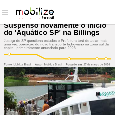
Suspenso novamente o início
do 'Aquático SP' na Billings
Justiça de SP questiona estudos e Prefeitura terá de adiar mais
uma vez operação do novo transporte hidroviário na zona sul da
capital, primeiramente anunciado para 2023
Fonte
:
Mobilize Brasil
|
Autor
:
Mobilize Brasil
|
Postado em
:
27 de março de 2024