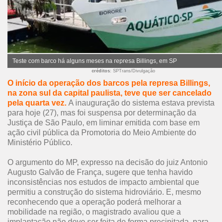
Teste com barco há alguns meses na represa Billings, em SP
créditos
: SPTrans/Divulgação
O início da operação dos barcos pela represa Billings,
na zona sul da capital paulista, teve que ser cancelado
pela quarta vez.
A inauguração do sistema estava prevista
para hoje (27), mas foi suspensa por determinação da
Justiça de São Paulo, em liminar emitida com base em
ação civil pública da Promotoria do Meio Ambiente do
Ministério Público.
O argumento do MP, expresso na decisão do juiz Antonio
Augusto Galvão de França, sugere que tenha havido
inconsistências nos estudos de impacto ambiental que
permitiu a construção do sistema hidroviário. E, mesmo
reconhecendo que a operação poderá melhorar a
mobilidade na região, o magistrado avaliou que a
implantação não deve ser feita de forma precipitada, para