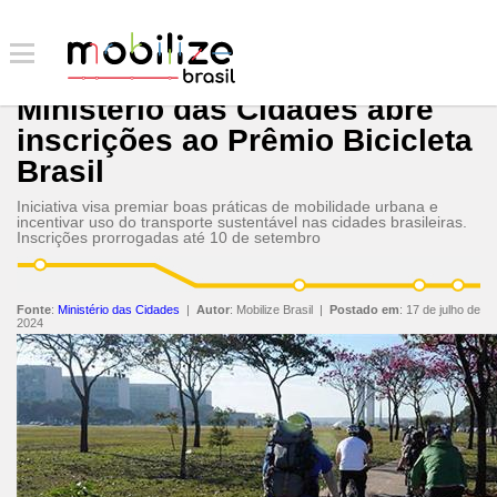
Ministério das Cidades abre
inscrições ao Prêmio Bicicleta
Brasil
Iniciativa visa premiar boas práticas de mobilidade urbana e
incentivar uso do transporte sustentável nas cidades brasileiras.
Inscrições prorrogadas até 10 de setembro
Fonte
:
Ministério das Cidades
|
Autor
:
Mobilize Brasil
|
Postado em
:
17 de julho de
2024