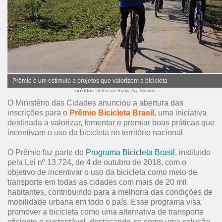
Prêmio é um estímulo a projetos que valorizem a bicicleta
créditos
: Jefferson Rudy/ Ag. Senado
O Ministério das Cidades anunciou a abertura das
inscrições para o
Prêmio Bicicleta Brasil
, uma iniciativa
destinada a valorizar, fomentar e premiar boas práticas que
incentivam o uso da bicicleta no território nacional.
O Prêmio faz parte do
Programa Bicicleta Brasil
, instituído
pela Lei nº 13.724, de 4 de outubro de 2018, com o
objetivo de incentivar o uso da bicicleta como meio de
transporte em todas as cidades com mais de 20 mil
habitantes, contribuindo para a melhoria das condições de
mobilidade urbana em todo o país. Esse programa visa
promover a bicicleta como uma alternativa de transporte
eficiente e sustentável, destacando-se como uma solução