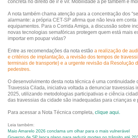
concreta no direito de ir e vir. Mobilidade a pé também é mob
A nota também chama atenção para a concentração dos “semá
alarmante: a própria CET-SP afirma que não leva em cont
equipamentos. Para o Corrida Amiga, a discussão sobre in
novas tecnologias semafóricas protegem quem está mais exp
importar em poupar vidas?
Entre as recomendações da nota estão
a realização de audi
e critérios de implantação, a revisão dos tempos de travess
terminais de transporte) e a urgente revisão da Resolução 
pedestres.
O desenvolvimento desta nota técnica é uma continuidade d
Travessia Cilada, iniciativa voltada a denunciar travessias
2025, utilizando metodologias participativas e ciência ci
das travessias da cidade são inadequadas para crianças e 
Para acessar
a Nota Técnica completa,
clique aqui.
Leia também:
Maio Amarelo 2
026 conclama um olhar para o mais vulnerável
Governo de SP lança plano para reduzir mortes no trânsito até 20