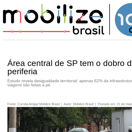
Área central de SP tem o dobro 
periferia
Estudo revela desigualdade territorial: apenas 62% da infraestru
viagens são feitas a pé
Fonte
:
Corrida Amiga/ Mobilize Brasil
|
Autor
:
Mobilize Brasil
|
Postado em
:
21 de mai