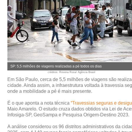
SP: 5,5 milhões de viagens realizadas a pé todos os dias
créditos
: Rovena Rosa/ Agência Brasil
Em São Paulo, cerca de 5,5 milhões de viagens são realiza
cidade. Ainda assim, a infraestrutura voltada à travessia 
onde a mobilidade a pé é mais presente.
É o que aponta a nota técnica
“Travessias seguras e desigu
Maio Amarelo. O estudo cruza dados obtidos via Lei de Ac
Infosiga-SP, GeoSampa e Pesquisa Origem-Destino 2023.
A análise considerou os 96 distritos administrativos da cid