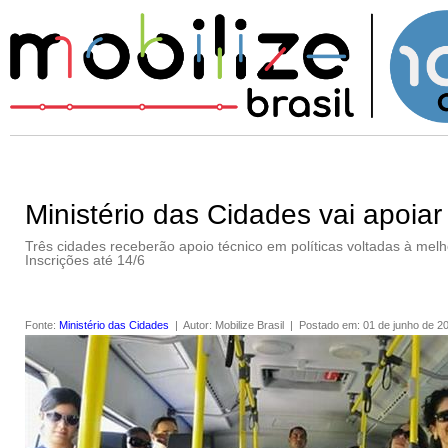
Ministério das Cidades vai apoiar
Três cidades receberão apoio técnico em políticas voltadas à melho
Inscrições até 14/6
Fonte
:
Ministério das Cidades
|
Autor
:
Mobilize Brasil
|
Postado em
:
01 de junho de 2