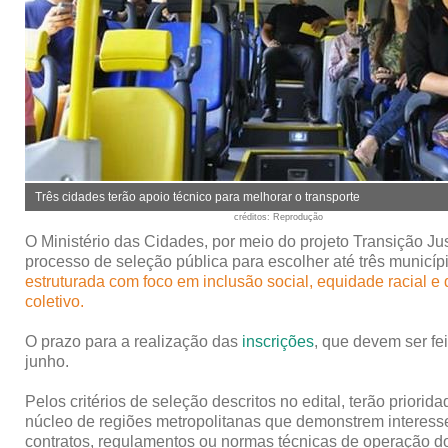
Três cidades terão apoio técnico para melhorar o transporte
créditos
: Reprodução
O Ministério das Cidades, por meio do projeto Transição Just
processo de seleção pública para escolher até três municíp
estruturada com foco em inclusão social, equidade racial e 
coletivo.
O prazo para a realização das
inscrições
, que devem ser fei
junho.
Pelos critérios de seleção descritos no edital, terão prior
núcleo de regiões metropolitanas que demonstrem interesse 
contratos, regulamentos ou normas técnicas de operação do