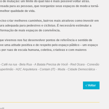
de mutação: um limite do qual não é mais possível voltar atrás.
nsada para as pessoas, que reorganize seus espaços de modo a torná-
 melhor qualidade de vida.
iso criar melhores caminhos, bairros mais atrativos como investir em
ura adequada para pedestres e ciclistas. É necessário estimular a
a formação de mais espaços de convivência.
ue vivemos nos faz desenvolver pontos de referência e sentido de
ve uma atitude positiva e de respeito pelo espaço público – um espaço
 por ruas de escala humana, coletiva, criativas e com maiores
- Café na rua - Bela Rua - A Batata Precisa de Você - Red Ocara - Conexão
perlimão - H2C Arquitetura - Contain (IT) - Muda - Cidade Democrática -
Voltar
!!!