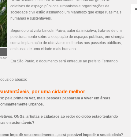
Nesta semana nacional de Mobilidade Urbana um grupo de
coletivos de espaço públicos, urbanistas e organizações da
Do
sociedade civil estão assinando um Manifesto que exige ruas mais
humanas e sustentáveis.
Segundo o ativista Lincoln Paiva, autor da iniciativa, trata-se de um
posicionamento sobre a ocupação de espaços públicos, em sinergia
com a implantação de ciclovias e melhorias nos passeios públicos,
em busca de uma cidade mais humana.
om-SP
Em São Paulo, o documento será entregue ao prefeito Fernando
produzido abaixo:
sustentáveis, por uma cidade melhor
co: pela primeira vez, mais pessoas passaram a viver em áreas
edominantemente urbanos.
letivos, ONGs, artistas e cidadãos ao redor do globo estão tentando
nas e sustentáveis?
como impedir seu crescimento –, será possível impedir o seu declínio?