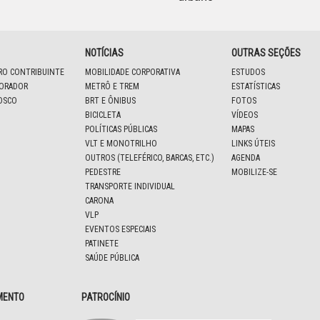
NOTÍCIAS
OUTRAS SEÇÕES
IRO CONTRIBUINTE
MOBILIDADE CORPORATIVA
ESTUDOS
BORADOR
METRÔ E TREM
ESTATÍSTICAS
OSCO
BRT E ÔNIBUS
FOTOS
BICICLETA
VÍDEOS
POLÍTICAS PÚBLICAS
MAPAS
VLT E MONOTRILHO
LINKS ÚTEIS
OUTROS (TELEFÉRICO, BARCAS, ETC.)
AGENDA
PEDESTRE
MOBILIZE-SE
TRANSPORTE INDIVIDUAL
CARONA
VLP
EVENTOS ESPECIAIS
PATINETE
SAÚDE PÚBLICA
MENTO
PATROCÍNIO