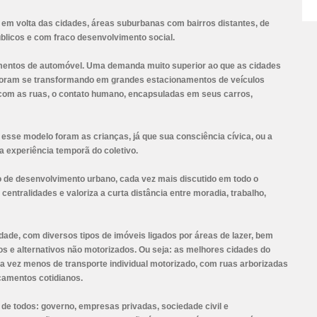
 em volta das cidades, áreas suburbanas com bairros distantes, de
úblicos e com fraco desenvolvimento social.
entos de automóvel. Uma demanda muito superior ao que as cidades
foram se transformando em grandes estacionamentos de veículos
com as ruas, o contato humano, encapsuladas em seus carros,
sse modelo foram as crianças, já que sua consciência cívica, ou a
a experiência temporã do coletivo.
o de desenvolvimento urbano, cada vez mais discutido em todo o
entralidades e valoriza a curta distância entre moradia, trabalho,
de, com diversos tipos de imóveis ligados por áreas de lazer, bem
os e alternativos não motorizados. Ou seja: as melhores cidades do
 vez menos de transporte individual motorizado, com ruas arborizadas
ocamentos cotidianos.
e todos: governo, empresas privadas, sociedade civil e