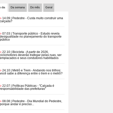
 dia
Da semana
Do mês
Geral
14.09 | Pedestre
- Custa muito construir uma
calçada?
07.03 | Transporte público
- Estudo revela
desigualdade no planejamento do transporte
público
22.10 | Bicicleta
- A partir de 2026,
ciclomotores deverão trafegar pelas ruas, ser
emplacados e seus condutores habilitados
24.10 | Metrô e Trem
- Andando nos trilhos:
você sabe a diferença entre o trem e o metrô?
22.07 | Políticas Públicas
- "Calçada é
responsabilidade das prefeituras"
08.08 | Pedestre
- Dia Mundial do Pedestre,
porque andar é preciso...