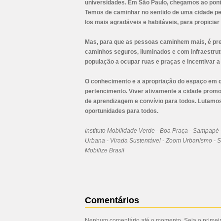
universidades. Em São Paulo, chegamos ao ponto 
Temos de caminhar no sentido de uma cidade pe
los mais agradáveis e habitáveis, para propiciar
Mas, para que as pessoas caminhem mais, é prec
caminhos seguros, iluminados e com infraestrut
população a ocupar ruas e praças e incentivar 
O conhecimento e a apropriação do espaço em q
pertencimento. Viver ativamente a cidade promo
de aprendizagem e convívio para todos. Lutamos
oportunidades para todos.
Instituto Mobilidade Verde - Boa Praça - Sampapé 
Urbana - Virada Sustentável - Zoom Urbanismo - Su
Mobilize Brasil
Comentários
Nenhum comentário até o momento. Seja o primeiro