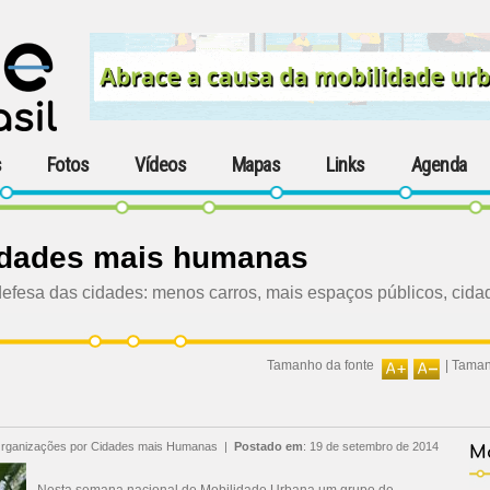
s
Fotos
Vídeos
Mapas
Links
Agenda
idades mais humanas
fesa das cidades: menos carros, mais espaços públicos, cida
Tamanho da fonte
|
Taman
Organizações por Cidades mais Humanas
|
Postado em
:
19 de setembro de 2014
Ma