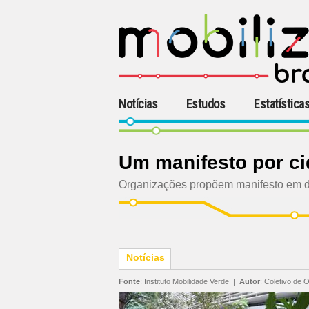
Notícias
Estudos
Estatística
Um manifesto por c
Organizações propõem manifesto em de
Notícias
Fonte
:
Instituto Mobilidade Verde
|
Autor
:
Coletivo de 