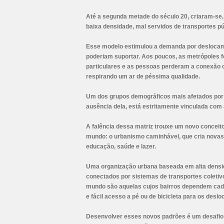
Até a segunda metade do século 20, criaram-se,
baixa densidade, mal servidos de transportes p
Esse modelo estimulou a demanda por deslocam
poderiam suportar. Aos poucos, as metrópoles 
particulares e as pessoas perderam a conexão 
respirando um ar de péssima qualidade.
Um dos grupos demográficos mais afetados por e
ausência dela, está estritamente vinculada com 
A falência dessa matriz trouxe um novo conceit
mundo: o urbanismo caminhável, que cria novas c
educação, saúde e lazer.
Uma organização urbana baseada em alta densida
conectados por sistemas de transportes coletiv
mundo são aquelas cujos bairros dependem cada
e fácil acesso a pé ou de bicicleta para os desl
Desenvolver esses novos padrões é um desafio d