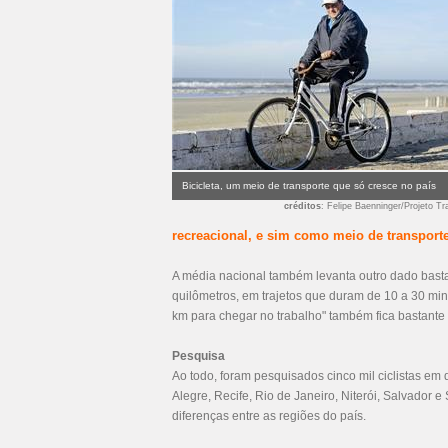
Bicicleta, um meio de transporte que só cresce no país
créditos
: Felipe Baenninger/Projeto Tr
recreacional, e sim como meio de transport
A média nacional também levanta outro dado bastante
quilômetros, em trajetos que duram de 10 a 30 min
km para chegar no trabalho" também fica bastante
Pesquisa
Ao todo, foram pesquisados cinco mil ciclistas em d
Alegre, Recife, Rio de Janeiro, Niterói, Salvador 
diferenças entre as regiões do país.