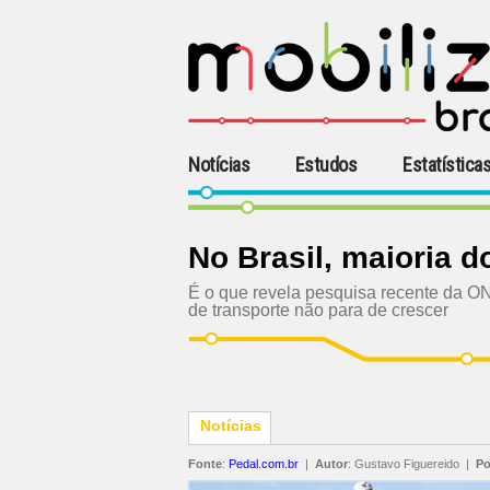
Notícias
Estudos
Estatística
No Brasil, maioria d
É o que revela pesquisa recente da ON
de transporte não para de crescer
Notícias
Fonte
:
Pedal.com.br
|
Autor
:
Gustavo Figuereido
|
Po