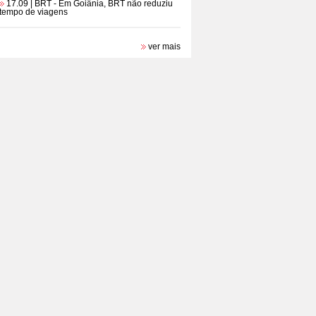
17.09 | BRT
- Em Goiânia, BRT não reduziu
tempo de viagens
ver mais