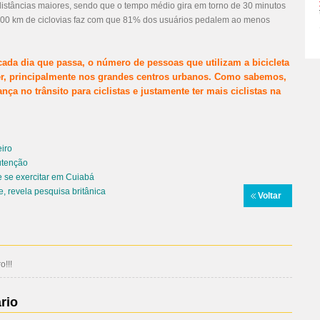
distâncias maiores, sendo que o tempo médio gira em torno de 30 minutos
e 400 km de ciclovias faz com que 81% dos usuários pedalem ao menos
cada dia que passa, o número de pessoas que utilizam a bicicleta
er, principalmente nos grandes centros urbanos. Como sabemos,
a no trânsito para ciclistas e justamente ter mais ciclistas na
eiro
utenção
 se exercitar em Cuiabá
e, revela pesquisa britânica
Voltar
!!!
rio