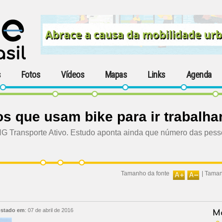
s
Fotos
Vídeos
Mapas
Links
Agenda
os que usam bike para ir trabalha
G Transporte Ativo. Estudo aponta ainda que número das pesso
Tamanho da fonte
|
Taman
stado em
:
07 de abril de 2016
Ma