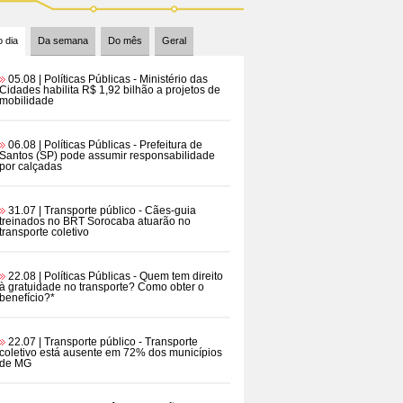
 dia
Da semana
Do mês
Geral
05.08 | Políticas Públicas
- Ministério das
Cidades habilita R$ 1,92 bilhão a projetos de
mobilidade
06.08 | Políticas Públicas
- Prefeitura de
Santos (SP) pode assumir responsabilidade
por calçadas
31.07 | Transporte público
- Cães-guia
treinados no BRT Sorocaba atuarão no
transporte coletivo
22.08 | Políticas Públicas
- Quem tem direito
à gratuidade no transporte? Como obter o
benefício?*
22.07 | Transporte público
- Transporte
coletivo está ausente em 72% dos municípios
de MG