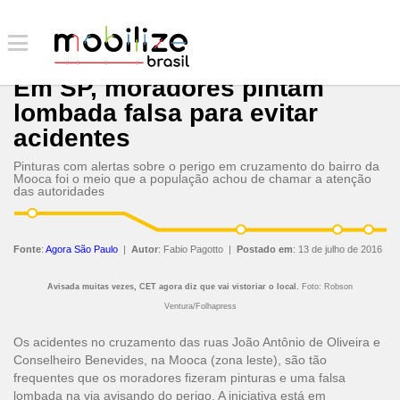
Em SP, moradores pintam
lombada falsa para evitar
acidentes
Pinturas com alertas sobre o perigo em cruzamento do bairro da
Mooca foi o meio que a população achou de chamar a atenção
das autoridades
Fonte
:
Agora São Paulo
|
Autor
:
Fabio Pagotto
|
Postado em
:
13 de julho de 2016
Avisada muitas vezes, CET agora diz que vai vistoriar o local.
Foto: Robson
Ventura/Folhapress
Os acidentes no cruzamento das ruas João Antônio de Oliveira e
Conselheiro Benevides, na Mooca (zona leste), são tão
frequentes que os moradores fizeram pinturas e uma falsa
lombada na via avisando do perigo. A iniciativa está em