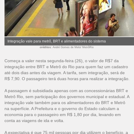
Integração vale para metrô, BRT e alimentadores do sistema
créditos
: André Gomes de Melo/ MetrôRio
Começa a valer nesta segunda-feira (26), o valor de R$7 da
integração entre BRT e Metrô do Rio para quem faz um cadastro
até dois dias antes da viagem. A tarifa, sem integração, será de
R$ 7,90. O passageiro terá duas horas para realizar a integração.
A passagem é subsidiada apenas com as concessionárias BRT e
Metrô Rio, sem participação dos governos municipal e estadual. A
integração vale também para os alimentadores do BRT e Metrô
na superfície. A Prefeitura e o governo do Estado calculam a
economia para o passageiro em R$ 1,80 por dia, levando em
conta as viagens de ida e volta.
A expectativa é que 75 mil pessoas por dia utilizem o benefício, a