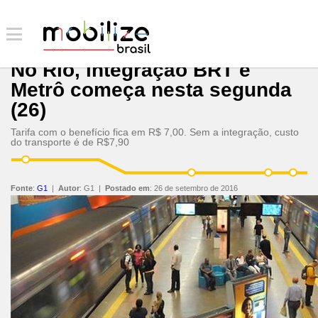
No Rio, integração BRT e
Metrô começa nesta segunda
(26)
Tarifa com o benefício fica em R$ 7,00. Sem a integração, custo
do transporte é de R$7,90
Fonte
:
G1
|
Autor
:
G1
|
Postado em
:
26 de setembro de 2016