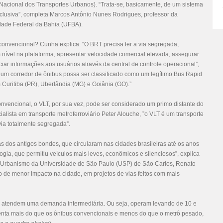
acional dos Transportes Urbanos). “Trata-se, basicamente, de um sistema
clusiva”, completa Marcos Antônio Nunes Rodrigues, professor da
dade Federal da Bahia (UFBA).
convencional? Cunha explica: “O BRT precisa ter a via segregada,
nível na plataforma; apresentar velocidade comercial elevada; assegurar
r informações aos usuários através da central de controle operacional”,
 um corredor de ônibus possa ser classificado como um legítimo Bus Rapid
em Curitiba (PR), Uberlândia (MG) e Goiânia (GO).”
nvencional, o VLT, por sua vez, pode ser considerado um primo distante do
alista em transporte metroferroviário Peter Alouche, ”o VLT é um transporte
via totalmente segregada”.
cas dos antigos bondes, que circularam nas cidades brasileiras até os anos
gia, que permitiu veículos mais leves, econômicos e silenciosos”, explica
ra e Urbanismo da Universidade de São Paulo (USP) de São Carlos, Renato
ão de menor impacto na cidade, em projetos de vias feitos com mais
 atendem uma demanda intermediária. Ou seja, operam levando de 10 e
esenta mais do que os ônibus convencionais e menos do que o metrô pesado,