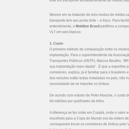
este um transporte verdadeiramente de massa (
ve
Mesmo em se tratando de dois modos de média c
transporte tem seu ponto forte – e fraco. Para facili
entendimento, o
Mobilize Brasil
partilhou a compa
VLT em seis tópicos:
1. Custo
O primeiro método de comparação entre os modos 
implantação. Para o superintendente da Associaç
Transportes Públicos (ANTP), Marcos Bicalho, “BR
sua implantação mais rápida”. É que a expertise pa
corredores, explica, já é familiar para o brasileiro 
dos veículos estão todas instaladas no país, não 
necessidade de se importar os ônibus.
De acordo com estudo de Peter Alouche, o custo 
60 milhões por quilômetro de trilho.
A diferença se fez notar em Cuiabá, onde o valor 
escolhido para a Copa do Mundo era da ordem de 
conseguiram trocar os corredores de ônibus pelo V