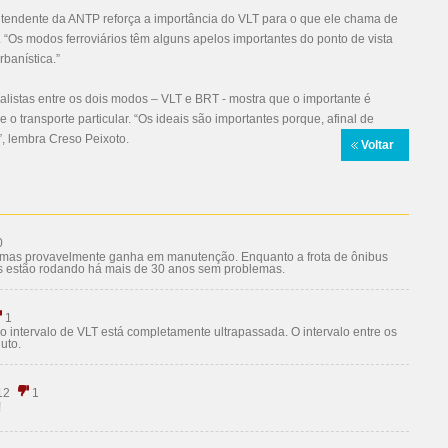
ntendente da ANTP reforça a importância do VLT para o que ele chama de
. “Os modos ferroviários têm alguns apelos importantes do ponto de vista
banística.”
alistas entre os dois modos – VLT e BRT - mostra que o importante é
e o transporte particular. “Os ideais são importantes porque, afinal de
”, lembra Creso Peixoto.
Voltar
0
 mas provavelmente ganha em manutenção. Enquanto a frota de ônibus
us estão rodando há mais de 30 anos sem problemas.
1
o intervalo de VLT está completamente ultrapassada. O intervalo entre os
uto.
12
1
!