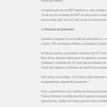
linhas de ônibus.
A implantação de um BRT também é mais simples 
“Você faz um corredor de BRT em dois anos e meio, 
acrescentar que “um VLT não se faz em menos de 
2. Emissão de poluentes
Quando o assunto é a emissão de poluentes e o uso
Cunha. “Por ser tração elétrica, a poluição é mui
No Brasil, porém, um sistema pioneiro de VLT vem
Bom Sinal, também fabricante de carteiras escolare
chamado o sistema de VLT que liga as cidades de
Sinal não seguem o conceito de metrô leve europeu:
Nem todos concordam. “No Ceará estão fazendo u
equipamentos altamente poluentes.”
Para o engenheiro civil, mestre em transportes pú
Franco Peixoto, o problema não é apenas a poluiç
lateralmente. Então você teria que ter muros proteto