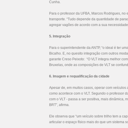
Cunha.
Para o professor da UFBA, Marcos Rodrigues, no 
transporte. “Tudo depende da quantidade de parad
agregar vagões de acordo com a sua necessidade”
5. Integração
Para o superintendente da ANTP, “o ideal é ter uma
Bicalho. E, no quesito integração com outros mod
garante Creso Peixoto: “O VLT integra melhor co
Bruxelas, onde as composições de VLT se confun
6. Imagem e requalificação da cidade
Apesar de, em muitos casos, operar com veículos a
como acontece com o VLT. Segundo o professor d
com o VLT - passa a ser positiva, mais dinâmica,
BRT”, afirma.
Ele observa que “um veículo sobre trilho tem a ca
articular o espaço físico mais do que um sistema 