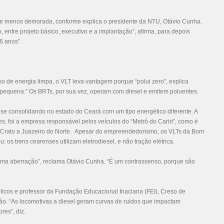
e menos demorada, conforme explica o presidente da NTU, Otávio Cunha.
entre projeto básico, executivo e a implantação”, afirma, para depois
6 anos”.
 de energia limpa, o VLT leva vantagem porque “polui zero”, explica
to pequena.” Os BRTs, por sua vez, operam com diesel e emitem poluentes.
 se consolidando no estado do Ceará com um tipo energético diferente. A
s, foi a empresa responsável pelos veículos do “Metrô do Cariri”, como é
 Crato a Juazeiro do Norte. Apesar do empreendedorismo, os VLTs da Bom
 os trens cearenses utilizam eletrodiesel, e não tração elétrica.
ma aberração”, reclama Otávio Cunha. “É um contrassenso, porque são
blicos e professor da Fundação Educacional Inaciana (FEI), Creso de
ão. “As locomotivas a diesel geram curvas de ruídos que impactam
res”, diz.