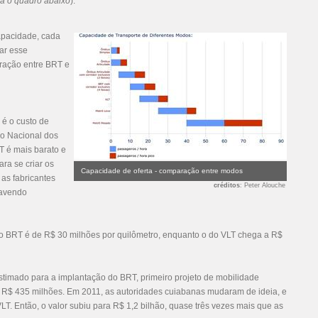
ja o quadro abaixo
).
apacidade, cada
tar esse
ração entre BRT e
é o custo de
ão Nacional dos
T é mais barato e
ra se criar os
Capacidade de oferta - comparação entre modos
e as fabricantes
créditos
: Peter Alouche
havendo
do BRT é de R$ 30 milhões por quilômetro, enquanto o do VLT chega a R$
estimado para a implantação do BRT, primeiro projeto de mobilidade
R$ 435 milhões. Em 2011, as autoridades cuiabanas mudaram de ideia, e
LT. Então, o valor subiu para R$ 1,2 bilhão, quase três vezes mais que as