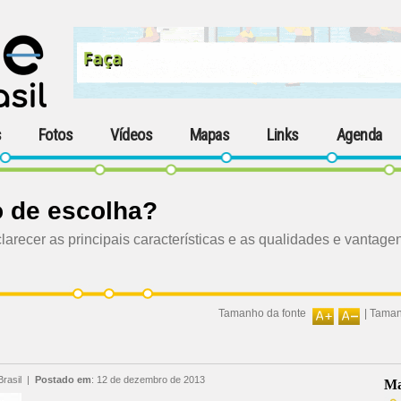
s
Fotos
Vídeos
Mapas
Links
Agenda
o de escolha?
sclarecer as principais características e as qualidades e vant
Tamanho da fonte
|
Taman
Brasil
|
Postado em
:
12 de dezembro de 2013
Ma