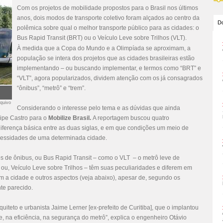
Com os projetos de mobilidade propostos para o Brasil nos últimos
anos, dois modos de transporte coletivo foram alçados ao centro da
Do
polêmica sobre qual o melhor transporte público para as cidades: o
Bus Rapid Transit (BRT) ou o Veículo Leve sobre Trilhos (VLT).
À medida que a Copa do Mundo e a Olimpíada se aproximam, a
população se intera dos projetos que as cidades brasileiras estão
implementando – ou buscando implementar, e termos como “BRT” e
“VLT”, agora popularizados, dividem atenção com os já consagrados
“ônibus”, “metrô” e “trem”.
rquivo
Considerando o interesse pelo tema e as dúvidas que ainda
lipe Castro para o
Mobilize Brasil.
A reportagem buscou quatro
diferença básica entre as duas siglas, e em que condições um meio de
cessidades de uma determinada cidade.
os de ônibus, ou Bus Rapid Transit – como o VLT – o metrô leve de
 ou, Veículo Leve sobre Trilhos – têm suas peculiaridades e diferem em
om a cidade e outros aspectos (veja abaixo), apesar de, segundo os
te parecido.
iteto e urbanista Jaime Lerner [ex-prefeito de Curitiba], que o implantou
e, na eficiência, na segurança do metrô”, explica o engenheiro Otávio