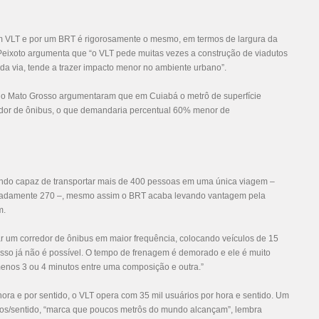
 VLT e por um BRT é rigorosamente o mesmo, em termos de largura da
 Peixoto argumenta que “o VLT pede muitas vezes a construção de viadutos
 da via, tende a trazer impacto menor no ambiente urbano”.
do Mato Grosso argumentaram que em Cuiabá o metrô de superfície
redor de ônibus, o que demandaria percentual 60% menor de
ndo capaz de transportar mais de 400 pessoas em uma única viagem –
imadamente 270 –, mesmo assim o BRT acaba levando vantagem pela
m.
ar um corredor de ônibus em maior frequência, colocando veículos de 15
isso já não é possível. O tempo de frenagem é demorado e ele é muito
 menos 3 ou 4 minutos entre uma composição e outra.”
ora e por sentido, o VLT opera com 35 mil usuários por hora e sentido. Um
ros/sentido, “marca que poucos metrôs do mundo alcançam”, lembra