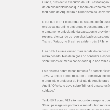
Cunha, presidente executivo da NTU (Associação N
de ônibus biarticulados que rodam em canaleta ex
faculdade de Arquitetura e Urbanismo da Universi
E por que o BRT é diferente do sistema de ônibus 
exclusiva; garantir o embarque e desembarque em 
o pagamento antecipado da passagem e providencia
resume, elencando os requisitos básicos para que
Transit. “A rigor, no Brasil, só existem três BRTs: 
E se o BRT é uma versão mais rápida do ônibus co
metrô pesado. Nas definições do consultor e especi
sobre trilhos de média capacidade que não tem a 
Este sistema sobre trilhos remonta às característi
1960."O antigo bonde ressurge aí com nova tecnolo
o arquiteto e professor do Instituto de Arquitetu
Anelli. “O Veículo Leve sobre Trilhos é uma soluç
cuidado."
Tanto BRT como VLT são modos de transporte que
30 mil passageiros por hora e sentido. Isso repr