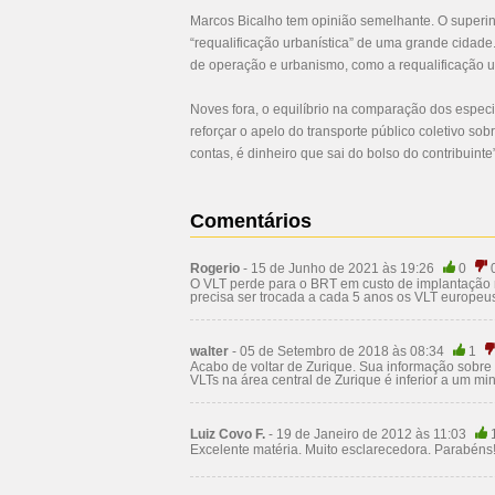
Marcos Bicalho tem opinião semelhante. O superi
“requalificação urbanística” de uma grande cidade
de operação e urbanismo, como a requalificação ur
Noves fora, o equilíbrio na comparação dos especi
reforçar o apelo do transporte público coletivo sobr
contas, é dinheiro que sai do bolso do contribuinte
Comentários
Rogerio
- 15 de Junho de 2021 às 19:26
0
O VLT perde para o BRT em custo de implantação
precisa ser trocada a cada 5 anos os VLT europe
walter
- 05 de Setembro de 2018 às 08:34
1
Acabo de voltar de Zurique. Sua informação sobre 
VLTs na área central de Zurique é inferior a um min
Luiz Covo F.
- 19 de Janeiro de 2012 às 11:03
Excelente matéria. Muito esclarecedora. Parabéns