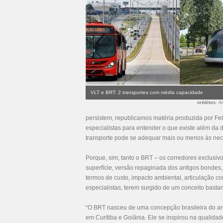
VLT e BRT: 2 transportes com média capacidade
créditos
: A
persistem, republicamos matéria produzida por Fe
especialistas para entender o que existe além da 
transporte pode se adequar mais ou menos às ne
Porque, sim, tanto o BRT – os corredores exclusiv
superfície, versão repaginada dos antigos bondes,
termos de custo, impacto ambiental, articulação c
especialistas, terem surgido de um conceito bastan
“O BRT nasceu de uma concepção brasileira do arqu
em Curitiba e Goiânia. Ele se inspirou na qualidad