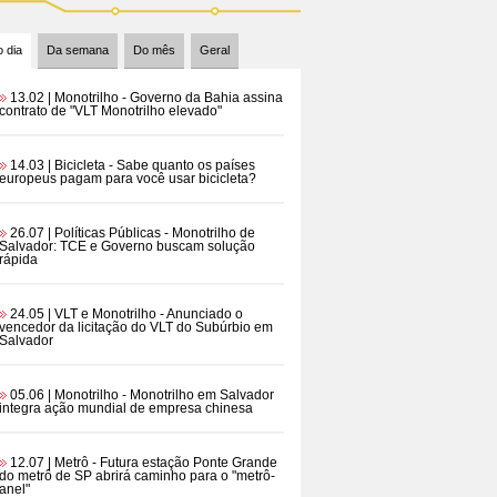
 dia
Da semana
Do mês
Geral
13.02 | Monotrilho
- Governo da Bahia assina
contrato de "VLT Monotrilho elevado"
14.03 | Bicicleta
- Sabe quanto os países
europeus pagam para você usar bicicleta?
26.07 | Políticas Públicas
- Monotrilho de
Salvador: TCE e Governo buscam solução
rápida
24.05 | VLT e Monotrilho
- Anunciado o
vencedor da licitação do VLT do Subúrbio em
Salvador
05.06 | Monotrilho
- Monotrilho em Salvador
integra ação mundial de empresa chinesa
12.07 | Metrô
- Futura estação Ponte Grande
do metrô de SP abrirá caminho para o "metrô-
anel"