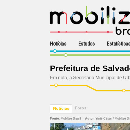
Notícias
Estudos
Estatística
Prefeitura de Salva
Em nota, a Secretaria Municipal de Ur
Fotos
Notícias
Fonte
:
Mobilize Brasil
|
Autor
:
Yuriê César / Mobilize Br