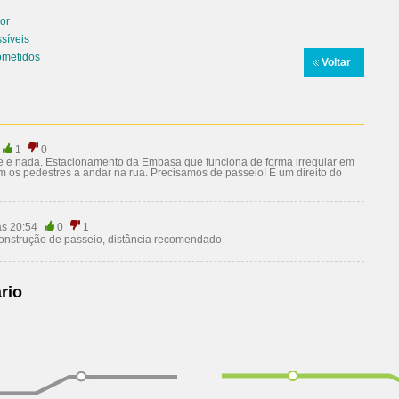
or
síveis
ometidos
Voltar
1
0
nde e nada. Estacionamento da Embasa que funciona de forma irregular em
am os pedestres a andar na rua. Precisamos de passeio! É um direito do
às 20:54
0
1
 construção de passeio, distância recomendado
rio