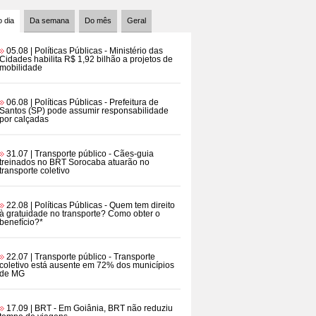
 dia
Da semana
Do mês
Geral
05.08 | Políticas Públicas
- Ministério das
Cidades habilita R$ 1,92 bilhão a projetos de
mobilidade
06.08 | Políticas Públicas
- Prefeitura de
Santos (SP) pode assumir responsabilidade
por calçadas
31.07 | Transporte público
- Cães-guia
treinados no BRT Sorocaba atuarão no
transporte coletivo
22.08 | Políticas Públicas
- Quem tem direito
à gratuidade no transporte? Como obter o
benefício?*
22.07 | Transporte público
- Transporte
coletivo está ausente em 72% dos municípios
de MG
17.09 | BRT
- Em Goiânia, BRT não reduziu