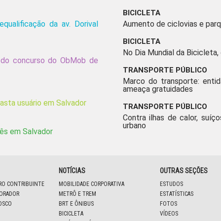
BICICLETA
qualificação da av. Dorival
Aumento de ciclovias e parq
BICICLETA
No Dia Mundial da Bicicleta,
pe do concurso do ObMob de
TRANSPORTE PÚBLICO
Marco do transporte: enti
ameaça gratuidades
fasta usuário em Salvador
TRANSPORTE PÚBLICO
Contra ilhas de calor, suíço
urbano
mês em Salvador
NOTÍCIAS
OUTRAS SEÇÕES
IRO CONTRIBUINTE
MOBILIDADE CORPORATIVA
ESTUDOS
BORADOR
METRÔ E TREM
ESTATÍSTICAS
OSCO
BRT E ÔNIBUS
FOTOS
BICICLETA
VÍDEOS