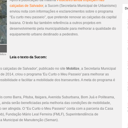
Após a publicação da matéria
Pedestres ainda tropeçam nas
calçadas de Salvador
, a Sucom (Secretaria Municipal de Urbanismo)
Do
enviou nota com informações e esclarecimentos sobre o programa
“Eu curto meu passeio”, que pretende renovar as calçadas da capital
baiana. O texto faz também referência a outros projetos em
desenvolvimento pela municipalidade para melhorar a qualidade do
equipamento urbano destinado a pedestres.
bilize
Leia o texto da Sucom:
s calçadas de Salvador', publicado no site
Mobilize
, a Secretaria Municipal
de 2014, criou o programa 'Eu Curto o Meu Passeio' para melhorar as
sibilidade e facilitar a mobilidade dos transeuntes. A meta do programa é
ais como Barra, Pituba, Itaigara, Avenida Suburbana, Bom Juá e Politeama,
, ainda serão beneficiadas pela melhoria das condições de mobilidade,
to ser atingida. O “Eu Curto o Meu Passeio” conta com a parceria da Casa
mob), Fundação Mário Leal Ferreira (FMLF), Superintendência de
ia Municipal de Manutenção (Seman).