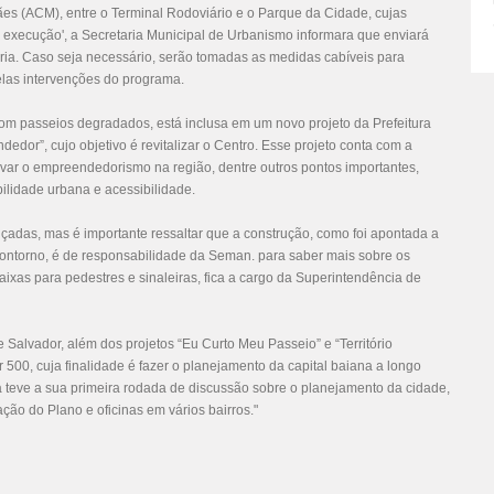
es (ACM), entre o Terminal Rodoviário e o Parque da Cidade, cujas
 execução', a Secretaria Municipal de Urbanismo informara que enviará
oria. Caso seja necessário, serão tomadas as medidas cabíveis para
elas intervenções do programa.
com passeios degradados, está inclusa em um novo projeto da Prefeitura
dedor”, cujo objetivo é revitalizar o Centro. Esse projeto conta com a
tivar o empreendedorismo na região, dentre outros pontos importantes,
bilidade urbana e acessibilidade.
çadas, mas é importante ressaltar que a construção, como foi apontada a
ontorno, é de responsabilidade da Seman. para saber mais sobre os
aixas para pedestres e sinaleiras, fica a cargo da Superintendência de
e Salvador, além dos projetos “Eu Curto Meu Passeio” e “Território
00, cuja finalidade é fazer o planejamento da capital baiana a longo
 teve a sua primeira rodada de discussão sobre o planejamento da cidade,
ção do Plano e oficinas em vários bairros."