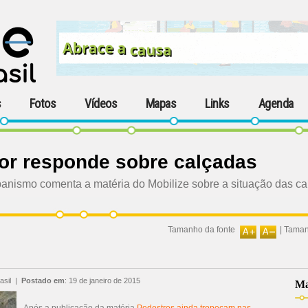
s
Fotos
Vídeos
Mapas
Links
Agenda
dor responde sobre calçadas
banismo comenta a matéria do Mobilize sobre a situação das ca
Tamanho da fonte
|
Taman
asil
|
Postado em
:
19 de janeiro de 2015
Ma