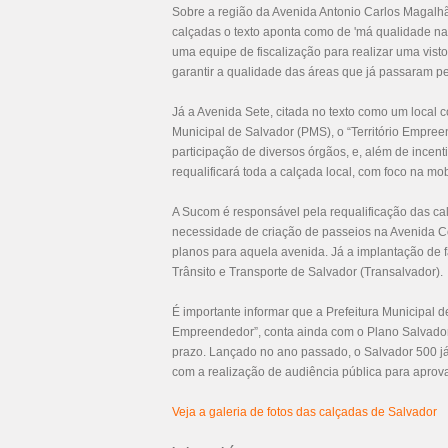
Sobre a região da Avenida Antonio Carlos Magalhã
calçadas o texto aponta como de 'má qualidade na
uma equipe de fiscalização para realizar uma vist
garantir a qualidade das áreas que já passaram p
Já a Avenida Sete, citada no texto como um local 
Municipal de Salvador (PMS), o “Território Empreen
participação de diversos órgãos, e, além de incen
requalificará toda a calçada local, com foco na mo
A Sucom é responsável pela requalificação das cal
necessidade de criação de passeios na Avenida C
planos para aquela avenida. Já a implantação de f
Trânsito e Transporte de Salvador (Transalvador).
É importante informar que a Prefeitura Municipal d
Empreendedor”, conta ainda com o Plano Salvador 5
prazo. Lançado no ano passado, o Salvador 500 já
com a realização de audiência pública para aprova
Veja a galeria de fotos das calçadas de Salvador