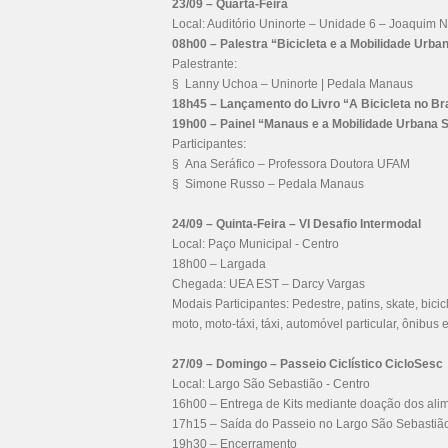
23/09 – Quarta-Feira
Local: Auditório Uninorte – Unidade 6 – Joaquim 
08h00 – Palestra “Bicicleta e a Mobilidade Urba
Palestrante:
§ Lanny Uchoa – Uninorte | Pedala Manaus
18h45 – Lançamento do Livro “A Bicicleta no Br
19h00 – Painel “Manaus e a Mobilidade Urbana 
Participantes:
§ Ana Seráfico – Professora Doutora UFAM
§ Simone Russo – Pedala Manaus
24/09 – Quinta-Feira – VI Desafio Intermodal
Local: Paço Municipal - Centro
18h00 – Largada
Chegada: UEA EST – Darcy Vargas
Modais Participantes: Pedestre, patins, skate, bicicle
moto, moto-táxi, táxi, automóvel particular, ônibus
27/09 – Domingo – Passeio Ciclístico CicloSesc
Local: Largo São Sebastião - Centro
16h00 – Entrega de Kits mediante doação dos ali
17h15 – Saída do Passeio no Largo São Sebastiã
19h30 – Encerramento