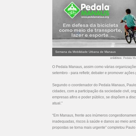
Semana da Mobilidade Urbana de Manaus
créditos
: Pedala M
O Pedala Manaus, assim como várias organizaçõe
setembro - para refletir, debater e promover açõe
Segundo o coordenador do Pedala Manaus, Paulo
cidades, com a participação da sociedade civil, o
empresas afins e poder público, se dispõem a discu
atual.”
“Em Manaus, frente aos inúmeros congestionamento
inadequadas, riscos à saúde e danos ao meio amb
propostas se torna mais urgente” completou Paulo 