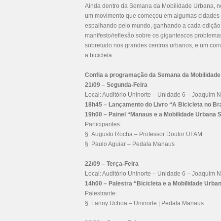
Ainda dentro da Semana da Mobilidade Urbana, n
um movimento que começou em algumas cidades da
espalhando pelo mundo, ganhando a cada edição m
manifesto/reflexão sobre os gigantescos problem
sobretudo nos grandes centros urbanos, e um convi
a bicicleta.
Confia a programação da Semana da Mobilidade
21/09 – Segunda-Feira
Local: Auditório Uninorte – Unidade 6 – Joaquim 
18h45 – Lançamento do Livro “A Bicicleta no Br
19h00 – Painel “Manaus e a Mobilidade Urbana 
Participantes:
§ Augusto Rocha – Professor Doutor UFAM
§ Paulo Aguiar – Pedala Manaus
22/09 – Terça-Feira
Local: Auditório Uninorte – Unidade 6 – Joaquim 
14h00 – Palestra “Bicicleta e a Mobilidade Urba
Palestrante:
§ Lanny Uchoa – Uninorte | Pedala Manaus