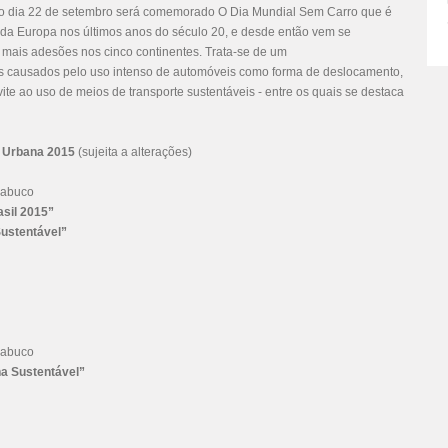
o dia 22 de setembro será comemorado O Dia Mundial Sem Carro que é
 Europa nos últimos anos do século 20, e desde então vem se
ais adesões nos cinco continentes. Trata-se de um
as causados pelo uso intenso de automóveis como forma de deslocamento,
te ao uso de meios de transporte sustentáveis - entre os quais se destaca
 Urbana 2015
(sujeita a alterações)
Nabuco
asil 2015”
Sustentável”
Nabuco
na Sustentável”