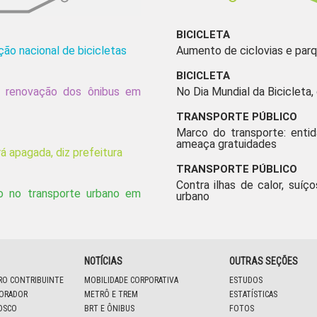
BICICLETA
ão nacional de bicicletas
Aumento de ciclovias e parq
BICICLETA
 a renovação dos ônibus em
No Dia Mundial da Bicicleta,
TRANSPORTE PÚBLICO
Marco do transporte: enti
ameaça gratuidades
á apagada, diz prefeitura
TRANSPORTE PÚBLICO
Contra ilhas de calor, suíço
io no transporte urbano em
urbano
NOTÍCIAS
OUTRAS SEÇÕES
IRO CONTRIBUINTE
MOBILIDADE CORPORATIVA
ESTUDOS
BORADOR
METRÔ E TREM
ESTATÍSTICAS
OSCO
BRT E ÔNIBUS
FOTOS