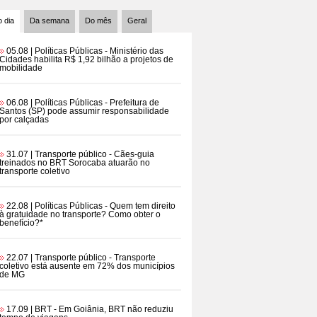
 dia
Da semana
Do mês
Geral
05.08 | Políticas Públicas
- Ministério das
Cidades habilita R$ 1,92 bilhão a projetos de
mobilidade
06.08 | Políticas Públicas
- Prefeitura de
Santos (SP) pode assumir responsabilidade
por calçadas
31.07 | Transporte público
- Cães-guia
treinados no BRT Sorocaba atuarão no
transporte coletivo
22.08 | Políticas Públicas
- Quem tem direito
à gratuidade no transporte? Como obter o
benefício?*
22.07 | Transporte público
- Transporte
coletivo está ausente em 72% dos municípios
de MG
17.09 | BRT
- Em Goiânia, BRT não reduziu