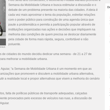
Pelo sexto ano consecutivo, o Movimento Pedala Manaus promove a
Semana da Mobilidade Urbana e busca estimular a discussão e o
Do
debate de um problema presente na maioria das cidades. A ideia é
cada vez mais aproximar o tema da população, estreitar relações
com o poder público para construção de uma agenda única que
paute a problemática e permita a participação popular através de
instituições organizadas nas ações e decisões que impliquem na
melhoria das condições de quem precisa se deslocar diariamente
pela cidade de forma mais rápida, segura, confortável e não
poluente.
anaus
s de cidades do mundo decidiu dedicar uma semana - de 21 a 27 de
s para melhorar a mobilidade urbana.
 Aguiar, “a Semana de Mobilidade Urbana é um momento em que as
rganizações que promovem e discutem a mobilidade urbana alternativa,
tir a realidade local e propor alternativas que visem a melhoria do cenário
s, falta de políticas públicas de transporte adequadas, calçadas
iente provocados pelo excesso de veículos nas ruas, a discussão de
Aguiar.