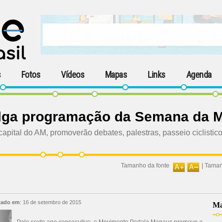
s
Fotos
Vídeos
Mapas
Links
Agenda
lga programação da Semana da M
capital do AM, promoverão debates, palestras, passeio ciclistic
Tamanho da fonte
|
Taman
tado em
:
16 de setembro de 2015
Ma