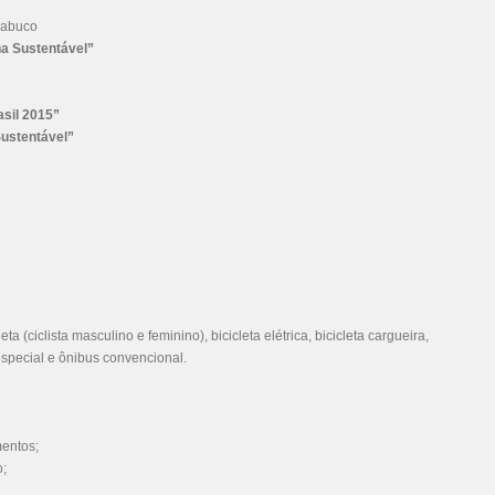
Nabuco
na Sustentável”
asil 2015”
Sustentável”
ta (ciclista masculino e feminino), bicicleta elétrica, bicicleta cargueira,
 especial e ônibus convencional.
mentos;
o;