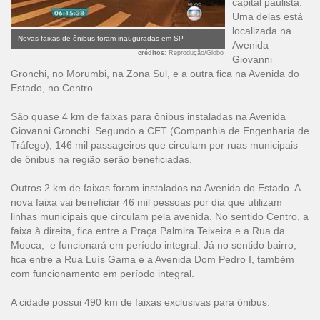
capital paulista.
Uma delas está
localizada na
Novas faixas de ônibus foram inauguradas em SP
Avenida
créditos
: Reprodução/Globo
Giovanni
Gronchi, no Morumbi, na Zona Sul, e a outra fica na Avenida do
Estado, no Centro.
São quase 4 km de faixas para ônibus instaladas na Avenida
Giovanni Gronchi. Segundo a CET (Companhia de Engenharia de
Tráfego), 146 mil passageiros que circulam por ruas municipais
de ônibus na região serão beneficiadas.
Outros 2 km de faixas foram instalados na Avenida do Estado. A
nova faixa vai beneficiar 46 mil pessoas por dia que utilizam
linhas municipais que circulam pela avenida. No sentido Centro, a
faixa à direita, fica entre a Praça Palmira Teixeira e a Rua da
Mooca, e funcionará em período integral. Já no sentido bairro,
fica entre a Rua Luís Gama e a Avenida Dom Pedro I, também
com funcionamento em período integral.
A cidade possui 490 km de faixas exclusivas para ônibus.