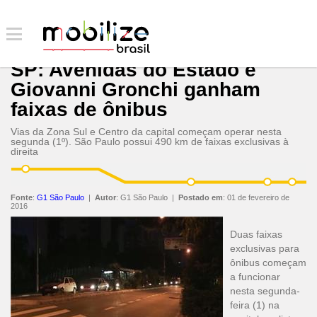
SP: Avenidas do Estado e
Giovanni Gronchi ganham
faixas de ônibus
Vias da Zona Sul e Centro da capital começam operar nesta
segunda (1º). São Paulo possui 490 km de faixas exclusivas à
direita
Fonte
:
G1 São Paulo
|
Autor
:
G1 São Paulo
|
Postado em
:
01 de fevereiro de
2016
Duas faixas
exclusivas para
ônibus começam
a funcionar
nesta segunda-
feira (1) na