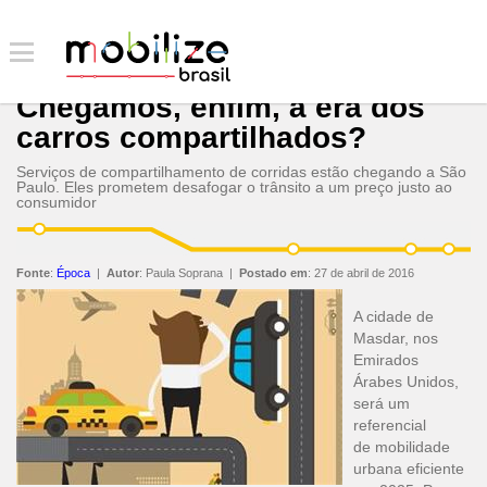
Chegamos, enfim, à era dos
carros compartilhados?
Serviços de compartilhamento de corridas estão chegando a São
Paulo. Eles prometem desafogar o trânsito a um preço justo ao
consumidor
Fonte
:
Época
|
Autor
:
Paula Soprana
|
Postado em
:
27 de abril de 2016
A cidade de
Masdar, nos
Emirados
Árabes Unidos,
será um
referencial
de mobilidade
urbana eficiente