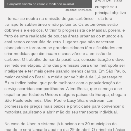
em 2025. Para
Compartilhamento de carros é tendência mundial
cumprir seu
créditos
: Arte/Época
principal objetivo
– tornar-se neutra na emissão de gás carbônico – ela terá
transporte subterrâneo e não poluente. Os automóveis serão
dobráveis e elétricos. O triunfo progressista de Masdar, porém, é
fruto de uma realidade de poucas áreas urbanas do mundo: ela
está sendo construída do zero. Lugares que não nasceram
planejados e tornaram-se grandes cidades têm dificuldades em
criar medidas que diminuam o caos viário e a emissão de
carbono. O trabalho demanda paciência, conscientização e deve
ser feito em etapas. Uma das premissas para uma metrópole ser
inteligente é ter mais gente usando menos carros. Em São Paulo,
maior capital do Brasil, a média por veículo é de 1,4 passageiro.
É um índice baixo, que pode melhorar com a popularização de
serviçoscorridas compartilhadas. A tendência, que começa a se
espalhar por Estados Unidos e alguns países da Europa, chega a
São Paulo este mês.
Uber Pool e Easy Share estreiam com
promessa de preços mais baixos e praticidade
para convencer o
motorista paulistano a abrir mão do seu transporte individual.
No caso do Uber, o sistema já funciona em 30 municípios do
mundo, e será lançado aqui no dia 29 de abril. O princípio básico