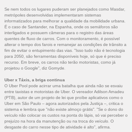
Se nem todos os lugares puderam ser planejados como Masdar,
metrópoles desenvolvidas implementaram sistemas
informatizados para melhorar a qualidade da mobilidade urbana.
É o caso de Santander, na Espanha, onde os semáforos são
interligados e possuem câmeras para o registro das áreas
quentes de fluxo de carros. Com o monitoramento, é possível
alterar o tempo dos farois e remanejar as condições de trânsito a
fim de evitar o entupimento das vias. "Isso tudo não é tecnologia
para 2050, são ferramentas disponíveis hoje, só que é preciso
recurso. Em breve, os carros não terão motoristas, como já
projetou o Google", diz Gomyde.
Uber x Táxis, a briga continua
O Uber Pool pode acirrar uma batalha que ainda não se esvaiu
entre taxistas e motoristas de Uber. O vereador Adilson Amadeu
(PTB), autor de um projeto de lei que proíbe aplicativos como o
Uber em São Paulo –
agora autorizados pela Justiça
–, critica o
sistema e lembra que "não existe almoço grátis". "Se o dono do
veículo não colocar os custos na ponta do lápis, só vai perceber o
prejuízo na hora da manutenção ou na troca do veículo. O
desgaste do carro nesse tipo de atividade é alto", afirma.