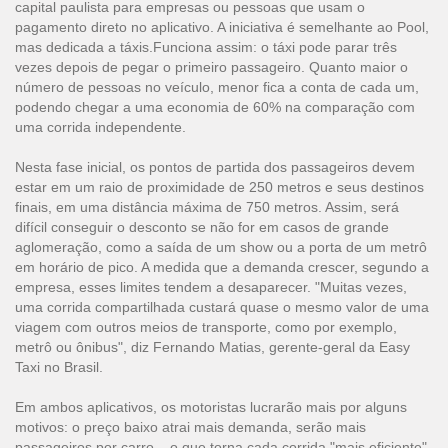
capital paulista para empresas ou pessoas que usam o
pagamento direto no aplicativo. A iniciativa é semelhante ao Pool,
mas dedicada a táxis.Funciona assim: o táxi pode parar três
vezes depois de pegar o primeiro passageiro. Quanto maior o
número de pessoas no veículo, menor fica a conta de cada um,
podendo chegar a uma economia de 60% na comparação com
uma corrida independente.
Nesta fase inicial, os pontos de partida dos passageiros devem
estar em um raio de proximidade de 250 metros e seus destinos
finais, em uma distância máxima de 750 metros. Assim, será
difícil conseguir o desconto se não for em casos de grande
aglomeração, como a saída de um show ou a porta de um metrô
em horário de pico. A medida que a demanda crescer, segundo a
empresa, esses limites tendem a desaparecer. "Muitas vezes,
uma corrida compartilhada custará quase o mesmo valor de uma
viagem com outros meios de transporte, como por exemplo,
metrô ou ônibus", diz Fernando Matias, gerente-geral da Easy
Taxi no Brasil.
Em ambos aplicativos, os motoristas lucrarão mais por alguns
motivos: o preço baixo atrai mais demanda, serão mais
passageiros por carro – o que torna cada corrida "mais eficiente"