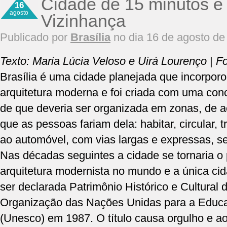
Cidade de 15 minutos e
16
agosto
Vizinhança
Publicado por
Brasília
no dia 16 de agosto de
Texto: Maria Lúcia Veloso e Uirá Lourenço
|
Fo
Brasília é uma cidade planejada que incorporou
arquitetura moderna e foi criada com uma conc
de que deveria ser organizada em zonas, de 
que as pessoas fariam dela: habitar, circular, t
ao automóvel, com vias largas e expressas, s
Nas décadas seguintes a cidade se tornaria o 
arquitetura modernista no mundo e a única ci
ser declarada Patrimônio Histórico e Cultural
Organização das Nações Unidas para a Educaç
(Unesco) em 1987. O título causa orgulho e