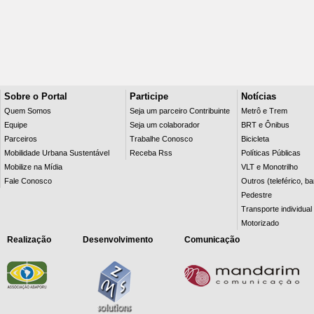
Sobre o Portal
Participe
Notícias
Quem Somos
Seja um parceiro Contribuinte
Metrô e Trem
Equipe
Seja um colaborador
BRT e Ônibus
Parceiros
Trabalhe Conosco
Bicicleta
Mobilidade Urbana Sustentável
Receba Rss
Políticas Públicas
Mobilize na Mídia
VLT e Monotrilho
Fale Conosco
Outros (teleférico, b
Pedestre
Transporte individual
Motorizado
Realização
Desenvolvimento
Comunicação