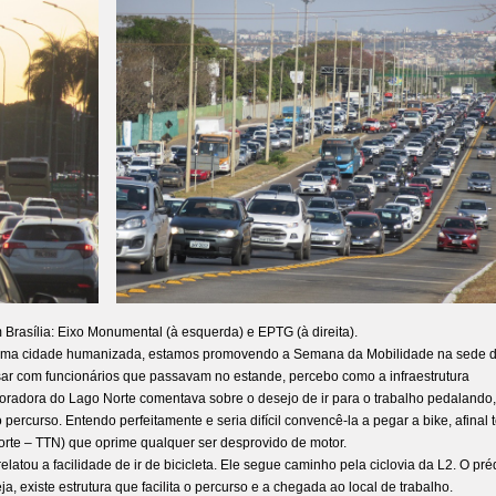
rasília: Eixo Monumental (à esquerda) e EPTG (à direita).
numa cidade humanizada, estamos promovendo a Semana da Mobilidade na sede 
rsar com funcionários que passavam no estande, percebo como a infraestrutura
moradora do Lago Norte comentava sobre o desejo de ir para o trabalho pedalando,
percurso. Entendo perfeitamente e seria difícil convencê-la a pegar a bike, afinal 
orte – TTN) que oprime qualquer ser desprovido de motor.
latou a facilidade de ir de bicicleta. Ele segue caminho pela ciclovia da L2. O pré
eja, existe estrutura que facilita o percurso e a chegada ao local de trabalho.