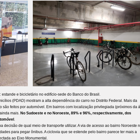
estande e bicicletário no edifício-sede do Banco do Brasil.
icílios (PDAD) mostram a alta dependência do carro no Distrito Federal. Mais da
são feitos por automóvel. Em bairros com localização privilegiada (próximos da 
a ainda mais.
No Sudoeste e no Noroeste, 89% e 96%, respectivamente, dos
utomóvel
.
a decisão de qual meio de transporte utilizar. A via de acesso ao bairro Noroeste 
dades para pegar ônibus. A ciclovia que se estende pelo bairro parece ter mais a
nectada ao Eixo Monumental.