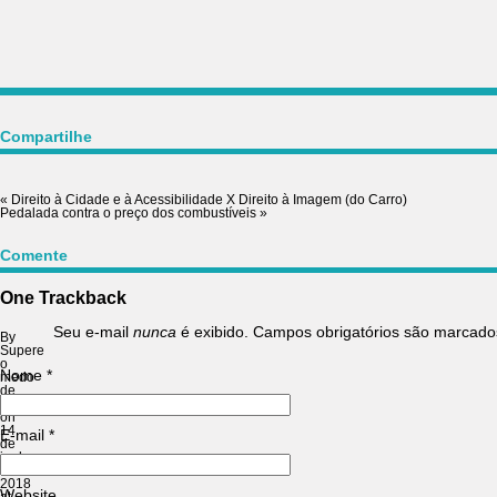
Compartilhe
«
Direito à Cidade e à Acessibilidade X Direito à Imagem (do Carro)
Pedalada contra o preço dos combustíveis
»
Comente
One
Trackback
Seu e-mail
nunca
é exibido. Campos obrigatórios são marcad
By
Supere
o
Nome
*
medo
de
pedalar
on
14
E-mail
*
de
junho
de
2018
Website