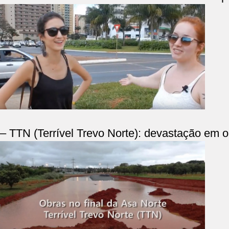
–
TTN (Terrível Trevo Norte): devastação em o