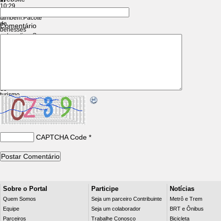
at
10:29
[…]
também:Pacote
de
Comentário
benesses
automotivasSurpresas
e
desafios
ao
caminhar
e
pedalar
por
BrasíliaImpacto
do
turismo
faz
Amsterdã
adotar
[…]
CAPTCHA Code
*
Sobre o Portal
Participe
Notícias
Quem Somos
Seja um parceiro Contribuinte
Metrô e Trem
Equipe
Seja um colaborador
BRT e Ônibus
Parceiros
Trabalhe Conosco
Bicicleta