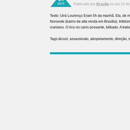
abril
Publicado por
Brasília
no dia 24 de
Texto: Uirá Lourenço Eram 5h da manhã. Ela, de m
Noroeste (bairro de alta renda em Brasília). Infeliz
craniano. O rico no carro possante, bêbado. A tr
Tags:
álcool
,
assassinato
,
atropelamento
,
direção
,