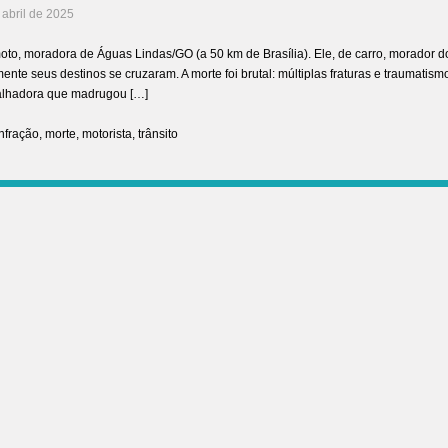
 abril de 2025
oto, moradora de Águas Lindas/GO (a 50 km de Brasília). Ele, de carro, morador d
mente seus destinos se cruzaram. A morte foi brutal: múltiplas fraturas e traumatism
abalhadora que madrugou […]
infração
,
morte
,
motorista
,
trânsito