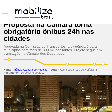
Proposta na Câmara torna
obrigatório ônibus 24h nas
cidades
Aprovada na Comissão de Transportes, a exigência é para
municípios com mais de 300 mil habitantes. Projeto segue em
tramitação na Câmara dos Deputados
Fonte
:
Agência Câmara de Notícias
|
Autor
:
Agência Câmara de Notícias
|
Postado em
:
10 de julho de 2017