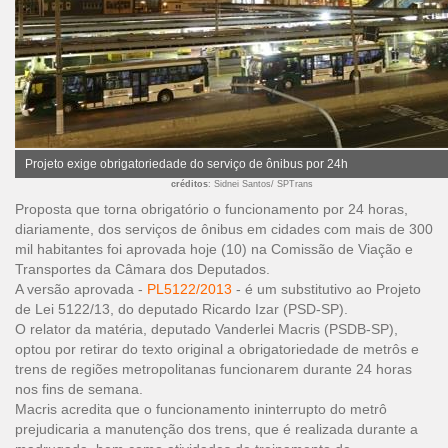
Projeto exige obrigatoriedade do serviço de ônibus por 24h
créditos
: Sidnei Santos/ SPTrans
Proposta que torna obrigatório o funcionamento por 24 horas,
diariamente, dos serviços de ônibus em cidades com mais de 300
mil habitantes foi aprovada hoje (10) na Comissão de Viação e
Transportes da Câmara dos Deputados.
A versão aprovada -
PL5122/2013
- é um substitutivo ao Projeto
de
Lei 5122/13
, do deputado Ricardo Izar (PSD-SP).
O relator da matéria, deputado Vanderlei Macris (PSDB-SP),
optou por retirar do texto original a obrigatoriedade de metrôs e
trens de regiões metropolitanas funcionarem durante 24 horas
nos fins de semana.
Macris acredita que o funcionamento ininterrupto do metrô
prejudicaria a manutenção dos trens, que é realizada durante a