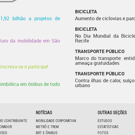
BICICLETA
 1,92 bilhão a projetos de
Aumento de ciclovias e par
BICICLETA
No Dia Mundial da Bicicle
uturo da mobilidade em São
Recife
TRANSPORTE PÚBLICO
Marco do transporte: enti
ameaça gratuidades
nscreva-se e participe!
TRANSPORTE PÚBLICO
Contra ilhas de calor, suíço
 simbólica em ônibus de todo
urbano
NOTÍCIAS
OUTRAS SEÇÕES
IRO CONTRIBUINTE
MOBILIDADE CORPORATIVA
ESTUDOS
BORADOR
METRÔ E TREM
ESTATÍSTICAS
OSCO
BRT E ÔNIBUS
FOTOS