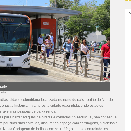
Do
onado
caribe
dias, cidade colombiana localizada no norte do país, região do Mar do
enas: a histórica intramuros, a cidade expandida, onde estão os
de vivem as pessoas de baixa renda.
das para barrar ataques de piratas e corsários no século 16, não consegue
m por suas ruas estreitas, disputando espaço com carruagens, bicicletas e
. Nesta Cartagena de Índias, com seu tráfego lento e controlado, os