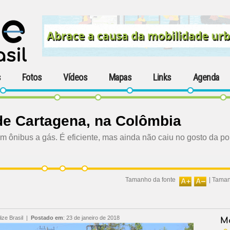
s
Fotos
Vídeos
Mapas
Links
Agenda
de Cartagena, na Colômbia
m ônibus a gás. É eficiente, mas ainda não caiu no gosto da po
Tamanho da fonte
|
Taman
ize Brasil
|
Postado em
:
23 de janeiro de 2018
Ma