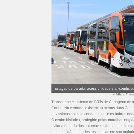
Estação de parada: acessibilidade e ar-condici
créditos
: Trans
Transcaribe é sistema de BRTs de Cartagena de Ín
Caribe. Na verdade, existem ao menos duas Cartag
novíssimos hoteis e condomínios, e os bairros on
O centro histórico, protegido pelas muralhas erigi
evitar a entrada dos automóveis, que ainda circula
uma multidão de pedestres, turistas em sua maioria