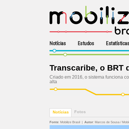
Notícias
Estudos
Estatística
Transcaribe, o BRT 
Criado em 2016, o sistema funciona co
alta
Fotos
Notícias
Fonte
:
Mobilize Brasil
|
Autor
:
Marcos de Sousa / Mobil