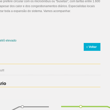
ue prefere circular com os microônibus ou "busetas", com tarifas entre 1.600
 apesar dos calor e dos congestionamentos diários. Especialistas locais
ilizar toda a expansão do sistema. Vamos acompanhar.
etrô elevado
Voltar
!!!
rio