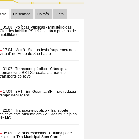
 dia
Da semana
Do mês
Geral
05.08 | Políticas Públicas
- Ministério das
Cidades habilita R$ 1,92 bilhão a projetos de
mobilidade
17.04 | Metrô
- Startup testa "supermercado
virtual" no Metrô de São Paulo
31.07 | Transporte público
- Cães-guia
treinados no BRT Sorocaba atuarão no
transporte coletivo
17.09 | BRT
- Em Goiânia, BRT não reduziu
tempo de viagens
22.07 | Transporte público
- Transporte
coletivo está ausente em 72% dos municípios
de MG
05.09 | Eventos especiais
- Curitiba pode
instituir o "Dia Municipal Sem Carro"