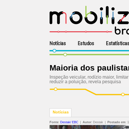
Notícias
Estudos
Estatística
Maioria dos paulist
Inspeção veicular, rodízio maior, limi
reduzir a poluição, revela pesquisa
Notícias
Fonte
:
Destak/ EBC
|
Autor
:
Destak
|
Postado em
:
1