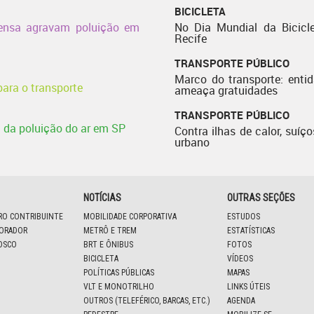
BICICLETA
pensa agravam poluição em
No Dia Mundial da Bicicle
Recife
TRANSPORTE PÚBLICO
Marco do transporte: enti
ara o transporte
ameaça gratuidades
TRANSPORTE PÚBLICO
da poluição do ar em SP
Contra ilhas de calor, suíço
urbano
NOTÍCIAS
OUTRAS SEÇÕES
IRO CONTRIBUINTE
MOBILIDADE CORPORATIVA
ESTUDOS
BORADOR
METRÔ E TREM
ESTATÍSTICAS
OSCO
BRT E ÔNIBUS
FOTOS
BICICLETA
VÍDEOS
POLÍTICAS PÚBLICAS
MAPAS
VLT E MONOTRILHO
LINKS ÚTEIS
OUTROS (TELEFÉRICO, BARCAS, ETC.)
AGENDA