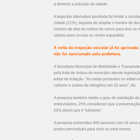
a diminuir a poluição da cidade.
A segunda alternativa apontada foi limitar a circ
cidade (21%), seguida de ampliar o horário de du
número de dias do rodízio de carros para dois ou 
urbano para circular no centro expandido.
A volta da inspeção veicular já foi aprova
não foi sancionado pela prefeitura.
A Secretaria Municipal de Mobilidade e Transport
pela frota de ônibus do município atende legislaç
edital de licitação. "As metas presentes no edital
carbono e óxidos de nitrogênio em 20 anos", diz.
A pesquisa também mediu o grau de satisfação d
entrevistados, 25% consideram que a preservação
23% dizem que é "péssima".
A pesquisa entrevistou 800 pessoas com 16 anos ou
pontos percentuais para mais ou para menos.