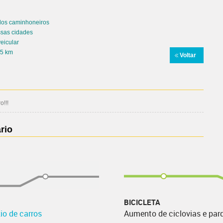
dos caminhoneiros
ssas cidades
eicular
 5 km
Voltar
!!!
rio
BICICLETA
io de carros
Aumento de ciclovias e par