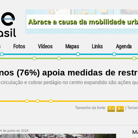
s
Fotos
Vídeos
Mapas
Links
Agenda
anos (76%) apoia medidas de restr
tar circulação e cobrar pedágio no centro expandido são ações
Tamanho da fonte
|
Taman
4 de junho de 2018
Ma