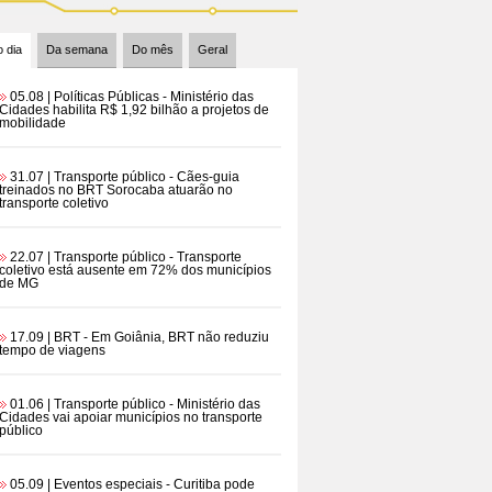
 dia
Da semana
Do mês
Geral
05.08 | Políticas Públicas
- Ministério das
Cidades habilita R$ 1,92 bilhão a projetos de
mobilidade
31.07 | Transporte público
- Cães-guia
treinados no BRT Sorocaba atuarão no
transporte coletivo
22.07 | Transporte público
- Transporte
coletivo está ausente em 72% dos municípios
de MG
17.09 | BRT
- Em Goiânia, BRT não reduziu
tempo de viagens
01.06 | Transporte público
- Ministério das
Cidades vai apoiar municípios no transporte
público
05.09 | Eventos especiais
- Curitiba pode