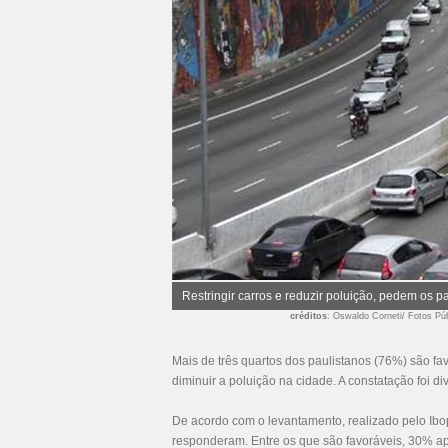
Restringir carros e reduzir poluição, pedem os p
créditos
: Oswaldo Corneti/ Fotos Pú
Mais de três quartos dos paulistanos (76%) são fa
diminuir a poluição na cidade. A constatação foi 
De acordo com o levantamento, realizado pelo Ibo
responderam. Entre os que são favoráveis, 30% ap