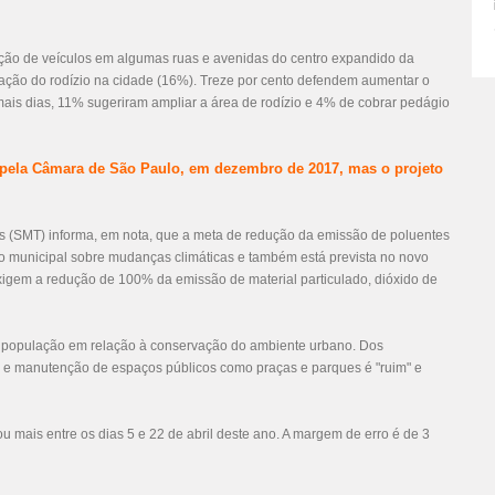
ulação de veículos em algumas ruas e avenidas do centro expandido da
ração do rodízio na cidade (16%). Treze por cento defendem aumentar o
mais dias, 11% sugeriram ampliar a área de rodízio e 4% de cobrar pedágio
da pela Câmara de São Paulo, em dezembro de 2017, mas o projeto
es (SMT) informa, em nota, que a meta de redução da emissão de poluentes
ão municipal sobre mudanças climáticas e também está prevista no novo
 exigem a redução de 100% da emissão de material particulado, dióxido de
a população em relação à conservação do ambiente urbano. Dos
 e manutenção de espaços públicos como praças e parques é "ruim" e
 mais entre os dias 5 e 22 de abril deste ano. A margem de erro é de 3