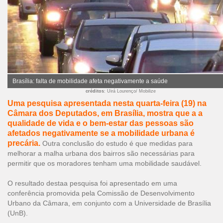
Brasília: falta de mobilidade afeta negativamente a saúde
créditos
: Uirá Lourenço/ Mobilize
Uma pesquisa apresentada nesta quarta-feira (19) na
Câmara dos Deputados, em Brasília, mostra que a a
qualidade de vida e o bem-estar das pessoas são
afetados negativamente se a mobilidade urbana é
precária.
Outra conclusão do estudo é que medidas para
melhorar a malha urbana dos bairros são necessárias para
permitir que os moradores tenham uma mobilidade saudável.
O resultado destaa pesquisa foi apresentado em uma
conferência promovida pela Comissão de Desenvolvimento
Urbano da Câmara, em conjunto com a Universidade de Brasília
(UnB).