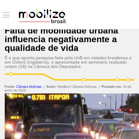
Falta de mobilidade urbana
influencia negativamente a
qualidade de vida
É o que aponta pesquisa feita pela UnB em cidades brasileiras e
em Oxford (Inglaterra), e apresentada em seminário realizado
ontem (18) na Câmara dos Deputados
Fonte
:
Câmara Notícias
|
Autor
:
Mobilize/ Câmara Notícias
|
Postado em
:
19 de
junho de 2019