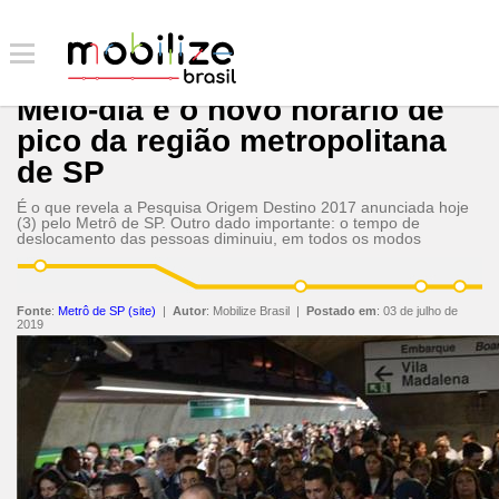
Meio-dia é o novo horário de
pico da região metropolitana
de SP
É o que revela a Pesquisa Origem Destino 2017 anunciada hoje
(3) pelo Metrô de SP. Outro dado importante: o tempo de
deslocamento das pessoas diminuiu, em todos os modos
Fonte
:
Metrô de SP (site)
|
Autor
:
Mobilize Brasil
|
Postado em
:
03 de julho de
2019