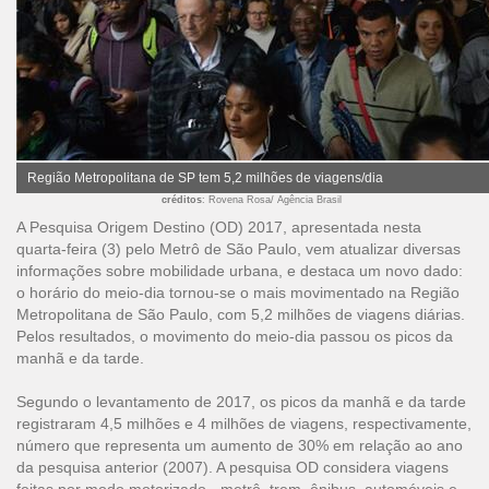
Região Metropolitana de SP tem 5,2 milhões de viagens/dia
créditos
: Rovena Rosa/ Agência Brasil
A Pesquisa Origem Destino (OD) 2017, apresentada nesta
quarta-feira (3) pelo Metrô de São Paulo, vem atualizar diversas
informações sobre mobilidade urbana, e destaca um novo dado:
o horário do meio-dia tornou-se o mais movimentado na Região
Metropolitana de São Paulo, com 5,2 milhões de viagens diárias.
Pelos resultados, o movimento do meio-dia passou os picos da
manhã e da tarde.
Segundo o levantamento de 2017, os picos da manhã e da tarde
registraram 4,5 milhões e 4 milhões de viagens, respectivamente,
número que representa um aumento de 30% em relação ao ano
da pesquisa anterior (2007). A pesquisa OD considera viagens