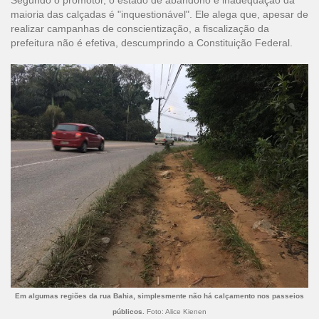
Segundo o promotor, o estado de abandono e inadequação da
maioria das calçadas é "inquestionável". Ele alega que, apesar de
realizar campanhas de conscientização, a fiscalização da
prefeitura não é efetiva, descumprindo a Constituição Federal.
Em algumas regiões da rua Bahia, simplesmente não há calçamento nos passeios
públicos.
Foto: Alice Kienen