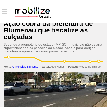
Ação cobra da prefeitura de
Blumenau que fiscalize as
calçadas
Segundo a promotoria do estado (MP-SC), município não estaria
supervisionando os passeios da cidade. Ação é para obrigar
prefeitura a apresentar cronograma de vistoria
Fonte
:
O Município Blumenau
|
Autor
:
Alice Kienen
|
Postado em
:
29 de julho de
2019