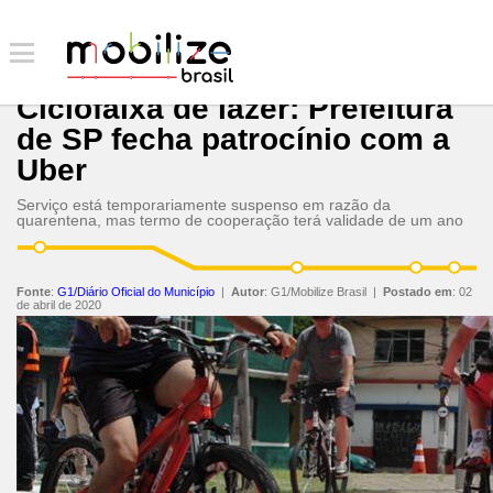
Ciclofaixa de lazer: Prefeitura
de SP fecha patrocínio com a
Uber
Serviço está temporariamente suspenso em razão da
quarentena, mas termo de cooperação terá validade de um ano
Fonte
:
G1/Diário Oficial do Município
|
Autor
:
G1/Mobilize Brasil
|
Postado em
:
02
de abril de 2020