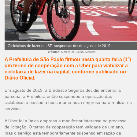
Ciclofaixas de lazer em SP: suspensas desde agosto de 2019
créditos
: Marcos de Sousa/ Mobilize
A Prefeitura de São Paulo firmou nesta quarta-feira (1°)
um termo de cooperação com a Uber para viabilizar a
ciclofaixa de lazer na capital, conforme publicado no
Diário Oficial.
Em agosto de 2019, a Bradesco Seguros decidiu encerrar a
parceria; a Prefeitura então suspendeu a operação das
ciclofaixas e passou a buscar uma nova empresa para realizar os
serviços.
A Uber foi a única empresa a manifestar interesse no processo
de licitação. O termo de cooperação tem validade de um ano,
mas o serviço está temporariamente suspenso em razão da