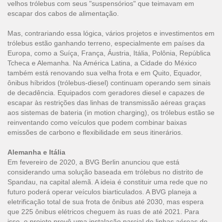
velhos trólebus com seus "suspensórios" que teimavam em
escapar dos cabos de alimentação.
Mas, contrariando essa lógica, vários projetos e investimentos em
trólebus estão ganhando terreno, especialmente em países da
Europa, como a Suíça, França, Áustria, Itália, Polônia, República
Tcheca e Alemanha. Na América Latina, a Cidade do México
também está renovando sua velha frota e em Quito, Equador,
ônibus híbridos (trólebus-diesel) continuam operando sem sinais
de decadência. Equipados com geradores diesel e capazes de
escapar às restrições das linhas de transmissão aéreas graças
aos sistemas de bateria (in motion charging), os trólebus estão se
reinventando como veículos que podem combinar baixas
emissões de carbono e flexibilidade em seus itinerários.
Alemanha e Itália
Em fevereiro de 2020, a BVG Berlin anunciou que está
considerando uma solução baseada em trólebus no distrito de
Spandau, na capital alemã. A ideia é constituir uma rede que no
futuro poderá operar veículos biarticulados. A BVG planeja a
eletrificação total de sua frota de ônibus até 2030, mas espera
que 225 ônibus elétricos cheguem às ruas de até 2021. Para
isso, o projeto prevê uma instalação parcial de linhas aéreas de