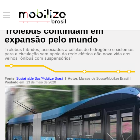
Trólebus continuam em
expansão pelo mundo
Trólebus híbridos, associados a células de hidrogênio e sistemas
para a circulação sem apoio da rede elétrica dão nova vida aos
velhos "ônibus com suspensórios"
Fonte
:
Sustainable Bus/Mobilize Brasil
|
Autor
:
Marcos de Sousa/Mobilize Brasil
|
Postado em
:
13 de maio de 2020