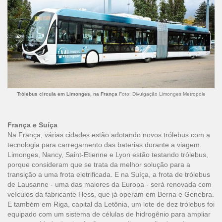
Trólebus circula em Limonges, na França
Foto: Divulgação Limonges Metropole
França e Suíça
Na França, várias cidades estão adotando novos trólebus com a
tecnologia para carregamento das baterias durante a viagem.
Limonges, Nancy, Saint-Etienne e Lyon estão testando trólebus,
porque consideram que se trata da melhor solução para a
transição a uma frota eletrificada. E na Suíça, a frota de trólebus
de Lausanne - uma das maiores da Europa - será renovada com
veículos da fabricante Hess, que já operam em Berna e Genebra.
E também em Riga, capital da Letônia, um lote de dez trólebus foi
equipado com um sistema de células de hidrogênio para ampliar