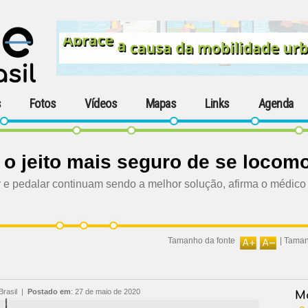
s
Fotos
Vídeos
Mapas
Links
Agenda
 o jeito mais seguro de se locom
e pedalar continuam sendo a melhor solução, afirma o médico p
Tamanho da fonte
|
Taman
Brasil
|
Postado em
:
27 de maio de 2020
Ma