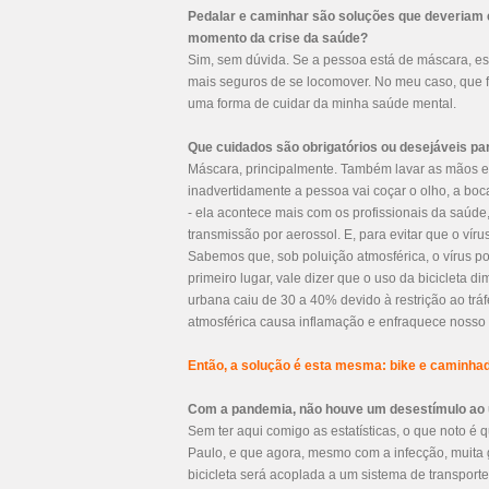
Pedalar e caminhar são soluções que deveriam e
momento da crise da saúde?
Sim, sem dúvida. Se a pessoa está de máscara, est
mais seguros de se locomover. No meu caso, que 
uma forma de cuidar da minha saúde mental.
Que cuidados são obrigatórios ou desejáveis pa
Máscara, principalmente. Também lavar as mãos e a
inadvertidamente a pessoa vai coçar o olho, a boc
- ela acontece mais com os profissionais da saúde
transmissão por aerossol. E, para evitar que o ví
Sabemos que, sob poluição atmosférica, o vírus p
primeiro lugar, vale dizer que o uso da bicicleta 
urbana caiu de 30 a 40% devido à restrição ao trá
atmosférica causa inflamação e enfraquece nosso
Então, a solução é esta mesma: bike e caminhad
Com a pandemia, não houve um desestímulo ao u
Sem ter aqui comigo as estatísticas, o que noto é
Paulo, e que agora, mesmo com a infecção, muita 
bicicleta será acoplada a um sistema de transporte 