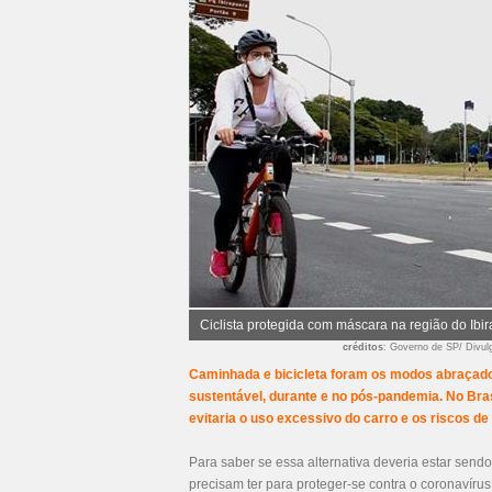
Ciclista protegida com máscara na região do Ibi
créditos
: Governo de SP/ Divul
Caminhada e bicicleta foram os modos abraçado
sustentável, durante e no pós-pandemia. No Bra
evitaria o uso excessivo do carro e os riscos d
Para saber se essa alternativa deveria estar sendo
precisam ter para proteger-se contra o coronavíru