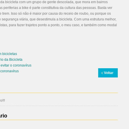
o da bicicleta com um grupo de gente descolada, que mora em bairros
s periferias a bike é parte constitutiva da cultura das pessoas. Basta ver
e trem. Isso só não é maior por causa do receio de roubo, ou porque os
de segurança viária, que desestimula a bicicleta. Com uma estrutura melhor,
stas, para fazer trajetos ponto a ponto, o meu caso, e também como modal
em
bicicletas
rio da
Bicicleta
evitar o coronavírus
 coronavírus
Voltar
!!!
rio